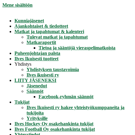
Mene sisältöön
Kunniajäsenet
Ajankohtaiset & tiedotteet
Matkat ja tapahtumat & kalenteri
Tulevat matkat ja tapahtumat
Matkaraportit
Tietoa ja sääntöjä vieraspelimatkoista
Puheenjohtajan palsta
Ilves Ikuisesti tuotteet
Yhdistys
Yhdistyksen taustavoimia
Ilves ikuisesti ry
LIITY JÄSENEKSI
Jäsenedut
Säännöt
Facebook-ryhmän säännöt
Tukijat
Ilves Ikuisesti ry hakee yhteistyökumppaneita ja
tukijoita
Yrityksille
Ilves Hockey Oy osakehankinta tukijat
Ilves Football Oy osakehankinta tukijat
Yhteystiedot