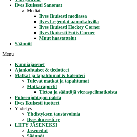
Ilves Ikuisesti Sanomat
Mediat
Ilves Ikuisesti mediassa
Ilves Legendat aamukahvilla
Ilves Ikuisesti Hockey Corner
Ilves Ikuisesti Futis Corner
Muut haastattelut
Säännöt
Menu
Kunniajäsenet
Ajankohtaiset & tiedotteet
Matkat ja tapahtumat & kalenteri
Tulevat matkat ja tapahtumat
Matkaraportit
Tietoa ja sääntöjä vieraspelimatkoista
Puheenjohtajan palsta
Ilves Ikuisesti tuotteet
Yhdistys
Yhdistyksen taustavoimia
Ilves ikuisesti ry
LIITY JÄSENEKSI
Jäsenedut
Säännöt