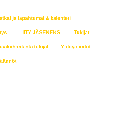
atkat ja tapahtumat & kalenteri
tys
LIITY JÄSENEKSI
Tukijat
osakehankinta tukijat
Yhteystiedot
äännöt