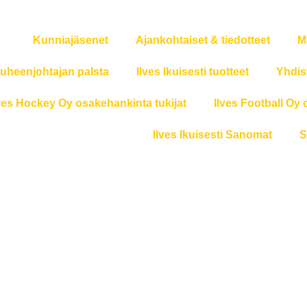
Kunniajäsenet
Ajankohtaiset & tiedotteet
M
uheenjohtajan palsta
Ilves Ikuisesti tuotteet
Yhdis
ves Hockey Oy osakehankinta tukijat
Ilves Football Oy 
Ilves Ikuisesti Sanomat
S