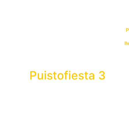
P
Il
Puistofiesta 3