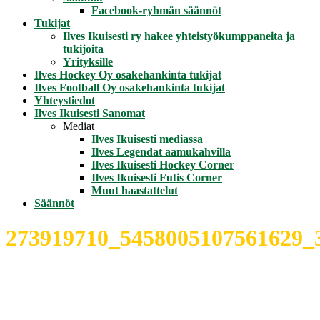
Facebook-ryhmän säännöt
Tukijat
Ilves Ikuisesti ry hakee yhteistyökumppaneita ja
tukijoita
Yrityksille
Ilves Hockey Oy osakehankinta tukijat
Ilves Football Oy osakehankinta tukijat
Yhteystiedot
Ilves Ikuisesti Sanomat
Mediat
Ilves Ikuisesti mediassa
Ilves Legendat aamukahvilla
Ilves Ikuisesti Hockey Corner
Ilves Ikuisesti Futis Corner
Muut haastattelut
Säännöt
273919710_5458005107561629_