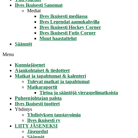
Ilves Ikuisesti Sanomat
Mediat
Ilves Ikuisesti mediassa
Ilves Legendat aamukahvilla
Ilves Ikuisesti Hockey Corner
Ilves Ikuisesti Futis Corner
Muut haastattelut
Säännöt
Menu
Kunniajäsenet
Ajankohtaiset & tiedotteet
Matkat ja tapahtumat & kalenteri
Tulevat matkat ja tapahtumat
Matkaraportit
Tietoa ja sääntöjä vieraspelimatkoista
Puheenjohtajan palsta
Ilves Ikuisesti tuotteet
Yhdistys
Yhdistyksen taustavoimia
Ilves ikuisesti ry
LIITY JÄSENEKSI
Jäsenedut
Säännöt