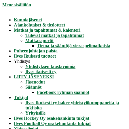
Mene sisältöön
Kunniajäsenet
Ajankohtaiset & tiedotteet
Matkat ja tapahtumat & kalenteri
Tulevat matkat ja tapahtumat
Matkaraportit
Tietoa ja sääntöjä vieraspelimatkoista
Puheenjohtajan palsta
Ilves Ikuisesti tuotteet
Yhdistys
Yhdistyksen taustavoimia
Ilves ikuisesti ry
LIITY JÄSENEKSI
Jäsenedut
Säännöt
Facebook-ryhmän säännöt
Tukijat
Ilves Ikuisesti ry hakee yhteistyökumppaneita ja
tukijoita
Yrityksille
Ilves Hockey Oy osakehankinta tukijat
Ilves Football Oy osakehankinta tukijat
Yhteystiedot