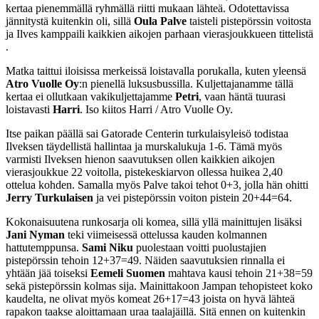
kertaa pienemmällä ryhmällä riitti mukaan lähteä. Odotettavissa
jännitystä kuitenkin oli, sillä
Oula Palve
taisteli pistepörssin voitosta
ja Ilves kamppaili kaikkien aikojen parhaan vierasjoukkueen tittelistä
.
Matka taittui iloisissa merkeissä loistavalla porukalla, kuten yleensä
Atro Vuolle Oy
:n pienellä luksusbussilla. Kuljettajanamme tällä
kertaa ei ollutkaan vakikuljettajamme
Petri
, vaan häntä tuurasi
loistavasti
Harri
. Iso kiitos Harri / Atro Vuolle Oy.
Itse paikan päällä sai Gatorade Centerin turkulaisyleisö todistaa
Ilveksen täydellistä hallintaa ja murskalukuja 1-6. Tämä myös
varmisti Ilveksen hienon saavutuksen ollen kaikkien aikojen
vierasjoukkue 22 voitolla, pistekeskiarvon ollessa huikea 2,40
ottelua kohden. Samalla myös Palve takoi tehot 0+3, jolla hän ohitti
Jerry Turkulaisen
ja vei pistepörssin voiton pistein 20+44=64.
Kokonaisuutena runkosarja oli komea, sillä yllä mainittujen lisäksi
Jani Nyman
teki viimeisessä ottelussa kauden kolmannen
hattutemppunsa.
Sami Niku
puolestaan voitti puolustajien
pistepörssin tehoin 12+37=49. Näiden saavutuksien rinnalla ei
yhtään jää toiseksi
Eemeli Suomen
mahtava kausi tehoin 21+38=59
sekä pistepörssin kolmas sija. Mainittakoon Jampan tehopisteet koko
kaudelta, ne olivat myös komeat 26+17=43 joista on hyvä lähteä
rapakon taakse aloittamaan uraa taalajäillä. Sitä ennen on kuitenkin