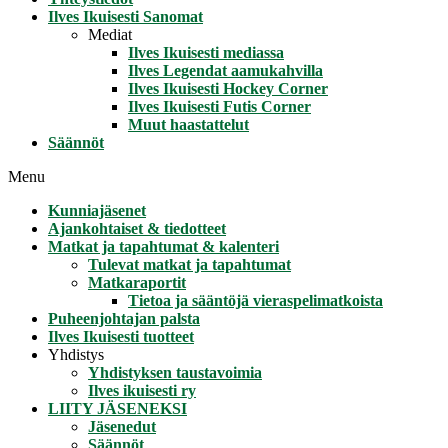
Ilves Ikuisesti Sanomat
Mediat
Ilves Ikuisesti mediassa
Ilves Legendat aamukahvilla
Ilves Ikuisesti Hockey Corner
Ilves Ikuisesti Futis Corner
Muut haastattelut
Säännöt
Menu
Kunniajäsenet
Ajankohtaiset & tiedotteet
Matkat ja tapahtumat & kalenteri
Tulevat matkat ja tapahtumat
Matkaraportit
Tietoa ja sääntöjä vieraspelimatkoista
Puheenjohtajan palsta
Ilves Ikuisesti tuotteet
Yhdistys
Yhdistyksen taustavoimia
Ilves ikuisesti ry
LIITY JÄSENEKSI
Jäsenedut
Säännöt