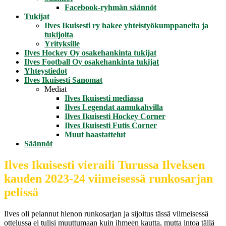
Facebook-ryhmän säännöt
Tukijat
Ilves Ikuisesti ry hakee yhteistyökumppaneita ja
tukijoita
Yrityksille
Ilves Hockey Oy osakehankinta tukijat
Ilves Football Oy osakehankinta tukijat
Yhteystiedot
Ilves Ikuisesti Sanomat
Mediat
Ilves Ikuisesti mediassa
Ilves Legendat aamukahvilla
Ilves Ikuisesti Hockey Corner
Ilves Ikuisesti Futis Corner
Muut haastattelut
Säännöt
Ilves Ikuisesti vieraili Turussa Ilveksen
kauden 2023-24 viimeisessä runkosarjan
pelissä
Ilves oli pelannut hienon runkosarjan ja sijoitus tässä viimeisessä
ottelussa ei tulisi muuttumaan kuin ihmeen kautta, mutta intoa tällä