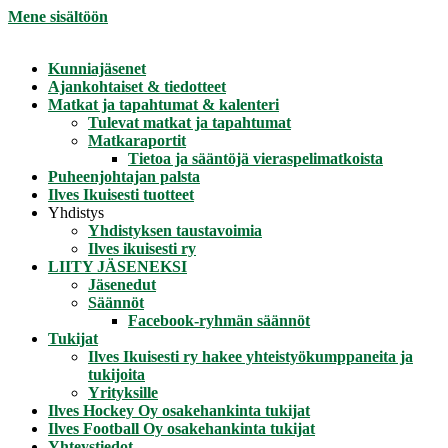
Mene sisältöön
Kunniajäsenet
Ajankohtaiset & tiedotteet
Matkat ja tapahtumat & kalenteri
Tulevat matkat ja tapahtumat
Matkaraportit
Tietoa ja sääntöjä vieraspelimatkoista
Puheenjohtajan palsta
Ilves Ikuisesti tuotteet
Yhdistys
Yhdistyksen taustavoimia
Ilves ikuisesti ry
LIITY JÄSENEKSI
Jäsenedut
Säännöt
Facebook-ryhmän säännöt
Tukijat
Ilves Ikuisesti ry hakee yhteistyökumppaneita ja
tukijoita
Yrityksille
Ilves Hockey Oy osakehankinta tukijat
Ilves Football Oy osakehankinta tukijat
Yhteystiedot