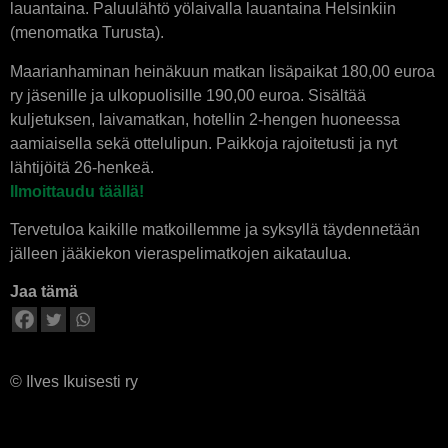
lauantaina. Paluulähtö yölaivalla lauantaina Helsinkiin
(menomatka Turusta).
Maarianhaminan heinäkuun matkan lisäpaikat 180,00 euroa
ry jäsenille ja ulkopuolisille 190,00 euroa. Sisältää
kuljetuksen, laivamatkan, hotellin 2-hengen huoneessa
aamiaisella sekä ottelulipun. Paikkoja rajoitetusti ja nyt
lähtijöitä 26-henkeä.
Ilmoittaudu täällä!
Tervetuloa kaikille matkoillemme ja syksyllä täydennetään
jälleen jääkiekon vieraspelimatkojen aikataulua.
Jaa tämä
© Ilves Ikuisesti ry