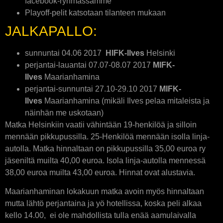
facebook-ryhmässämme
Playoff-pelit katsotaan tilanteen mukaan
JALKAPALLO:
sunnuntai 04.06 2017
HIFK-Ilves
Helsinki
perjantai-lauantai 07.07-08.07 2017
MIFK-
Ilves
Maarianhamina
perjantai-sunnuntai 27.10-29.10 2017
MIFK-
Ilves
Maarianhamina (mikäli Ilves pelaa mitaleista ja
näinhän me uskotaan)
Matka Helsinkiin vaatii vähintään 19-henkilöä ja silloin
mennään pikkupussilla. 25-Henkilöä mennään isolla linja-
autolla. Matka hinnaltaan on pikkupussilla 35,00 euroa ry
jäseniltä muilta 40,00 euroa. Isola linja-autolla mennessä
38,00 euroa muilta 43,00 euroa. Hinnat ovat alustavia.
Maarianhaminan lokakuun matka avoin myös hinnaltaan
mutta lähtö perjantaina ja yö hotellissa, koska peli alkaa
kello 14.00, ei ole mahdollista tulla enää aamulaivalla