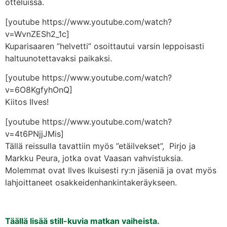
otteluissa.
[youtube https://www.youtube.com/watch?
v=WvnZESh2_1c]
Kuparisaaren ”helvetti” osoittautui varsin leppoisasti
haltuunotettavaksi paikaksi.
[youtube https://www.youtube.com/watch?
v=6O8KgfyhOnQ]
Kiitos Ilves!
[youtube https://www.youtube.com/watch?
v=4t6PNjjJMis]
Tällä reissulla tavattiin myös ”etäilvekset”, Pirjo ja
Markku Peura, jotka ovat Vaasan vahvistuksia.
Molemmat ovat Ilves Ikuisesti ry:n jäseniä ja ovat myös
lahjoittaneet osakkeidenhankintakeräykseen.
Täällä lisää still-kuvia matkan vaiheista.