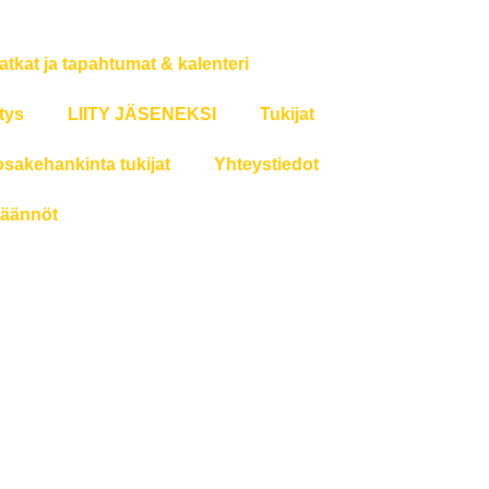
atkat ja tapahtumat & kalenteri
tys
LIITY JÄSENEKSI
Tukijat
osakehankinta tukijat
Yhteystiedot
äännöt