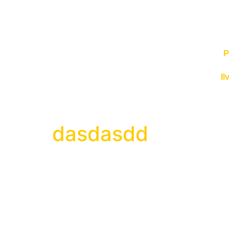
P
Il
dasdasdd