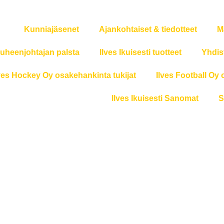
Kunniajäsenet
Ajankohtaiset & tiedotteet
M
uheenjohtajan palsta
Ilves Ikuisesti tuotteet
Yhdis
ves Hockey Oy osakehankinta tukijat
Ilves Football Oy 
Ilves Ikuisesti Sanomat
S