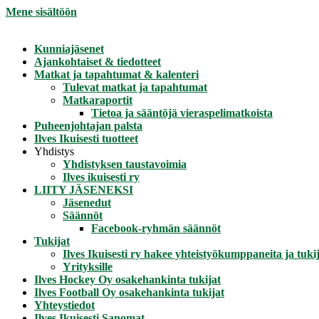
Mene sisältöön
Kunniajäsenet
Ajankohtaiset & tiedotteet
Matkat ja tapahtumat & kalenteri
Tulevat matkat ja tapahtumat
Matkaraportit
Tietoa ja sääntöjä vieraspelimatkoista
Puheenjohtajan palsta
Ilves Ikuisesti tuotteet
Yhdistys
Yhdistyksen taustavoimia
Ilves ikuisesti ry
LIITY JÄSENEKSI
Jäsenedut
Säännöt
Facebook-ryhmän säännöt
Tukijat
Ilves Ikuisesti ry hakee yhteistyökumppaneita ja tukij
Yrityksille
Ilves Hockey Oy osakehankinta tukijat
Ilves Football Oy osakehankinta tukijat
Yhteystiedot
Ilves Ikuisesti Sanomat