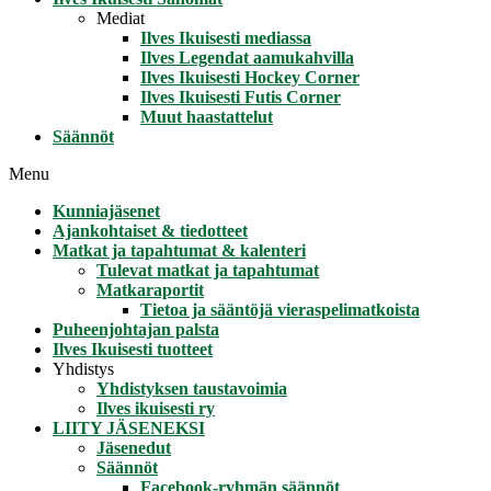
Mediat
Ilves Ikuisesti mediassa
Ilves Legendat aamukahvilla
Ilves Ikuisesti Hockey Corner
Ilves Ikuisesti Futis Corner
Muut haastattelut
Säännöt
Menu
Kunniajäsenet
Ajankohtaiset & tiedotteet
Matkat ja tapahtumat & kalenteri
Tulevat matkat ja tapahtumat
Matkaraportit
Tietoa ja sääntöjä vieraspelimatkoista
Puheenjohtajan palsta
Ilves Ikuisesti tuotteet
Yhdistys
Yhdistyksen taustavoimia
Ilves ikuisesti ry
LIITY JÄSENEKSI
Jäsenedut
Säännöt
Facebook-ryhmän säännöt