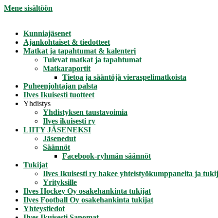
Mene sisältöön
Kunniajäsenet
Ajankohtaiset & tiedotteet
Matkat ja tapahtumat & kalenteri
Tulevat matkat ja tapahtumat
Matkaraportit
Tietoa ja sääntöjä vieraspelimatkoista
Puheenjohtajan palsta
Ilves Ikuisesti tuotteet
Yhdistys
Yhdistyksen taustavoimia
Ilves ikuisesti ry
LIITY JÄSENEKSI
Jäsenedut
Säännöt
Facebook-ryhmän säännöt
Tukijat
Ilves Ikuisesti ry hakee yhteistyökumppaneita ja tukij
Yrityksille
Ilves Hockey Oy osakehankinta tukijat
Ilves Football Oy osakehankinta tukijat
Yhteystiedot
Ilves Ikuisesti Sanomat