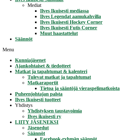
Mediat
Ilves Ikuisesti mediassa
Ilves Legendat aamukahvilla
Ilves Ikuisesti Hockey Corner
Ilves Ikuisesti Futis Corner
Muut haastattelut
Säännöt
Menu
Kunniajäsenet
Ajankohtaiset & tiedotteet
Matkat ja tapahtumat & kalenteri
Tulevat matkat ja tapahtumat
Matkaraportit
Tietoa ja sääntöjä vieraspelimatkoista
Puheenjohtajan palsta
Ilves Ikuisesti tuotteet
Yhdistys
Yhdistyksen taustavoimia
Ilves ikuisesti ry
LIITY JÄSENEKSI
Jäsenedut
Säännöt
Facebook-ryhmän säännöt