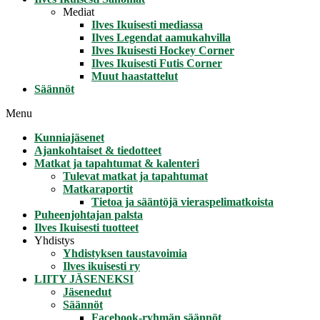
Mediat
Ilves Ikuisesti mediassa
Ilves Legendat aamukahvilla
Ilves Ikuisesti Hockey Corner
Ilves Ikuisesti Futis Corner
Muut haastattelut
Säännöt
Menu
Kunniajäsenet
Ajankohtaiset & tiedotteet
Matkat ja tapahtumat & kalenteri
Tulevat matkat ja tapahtumat
Matkaraportit
Tietoa ja sääntöjä vieraspelimatkoista
Puheenjohtajan palsta
Ilves Ikuisesti tuotteet
Yhdistys
Yhdistyksen taustavoimia
Ilves ikuisesti ry
LIITY JÄSENEKSI
Jäsenedut
Säännöt
Facebook-ryhmän säännöt