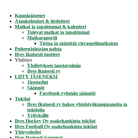
Mene
sisältöön
Kunniajäsenet
Ajankohtaiset & tiedotteet
Matkat ja tapahtumat & kalenteri
Tulevat matkat ja tapahtumat
Matkaraportit
Tietoa ja sääntöjä vieraspelimatkoista
Puheenjohtajan palsta
Ilves Ikuisesti tuotteet
Yhdistys
Yhdistyksen taustavoimia
Ilves ikuisesti ry
LIITY JÄSENEKSI
Jäsenedut
Säännöt
Facebook-ryhmän säännöt
Tukijat
Ilves Ikuisesti ry hakee yhteistyökumppaneita ja
tukijoita
Yrityksille
Ilves Hockey Oy osakehankinta tukijat
Ilves Football Oy osakehankinta tukijat
Yhteystiedot
Ilves Ikuisesti Sanomat