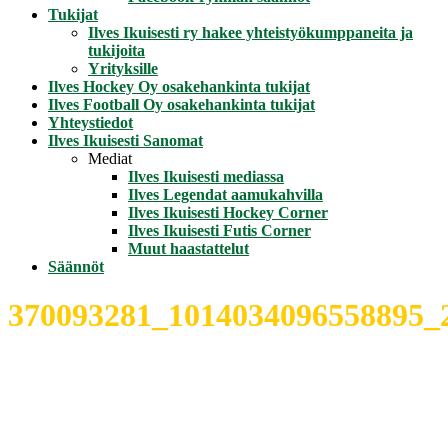
Tukijat
Ilves Ikuisesti ry hakee yhteistyökumppaneita ja
tukijoita
Yrityksille
Ilves Hockey Oy osakehankinta tukijat
Ilves Football Oy osakehankinta tukijat
Yhteystiedot
Ilves Ikuisesti Sanomat
Mediat
Ilves Ikuisesti mediassa
Ilves Legendat aamukahvilla
Ilves Ikuisesti Hockey Corner
Ilves Ikuisesti Futis Corner
Muut haastattelut
Säännöt
370093281_1014034096558895_