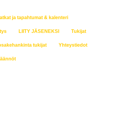
atkat ja tapahtumat & kalenteri
tys
LIITY JÄSENEKSI
Tukijat
osakehankinta tukijat
Yhteystiedot
äännöt