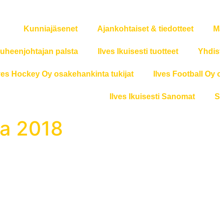
Kunniajäsenet
Ajankohtaiset & tiedotteet
M
uheenjohtajan palsta
Ilves Ikuisesti tuotteet
Yhdis
ves Hockey Oy osakehankinta tukijat
Ilves Football Oy 
Ilves Ikuisesti Sanomat
S
ta 2018