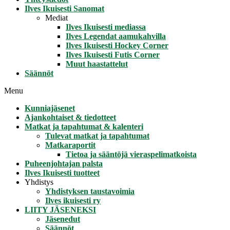
Ilves Ikuisesti Sanomat
Mediat
Ilves Ikuisesti mediassa
Ilves Legendat aamukahvilla
Ilves Ikuisesti Hockey Corner
Ilves Ikuisesti Futis Corner
Muut haastattelut
Säännöt
Menu
Kunniajäsenet
Ajankohtaiset & tiedotteet
Matkat ja tapahtumat & kalenteri
Tulevat matkat ja tapahtumat
Matkaraportit
Tietoa ja sääntöjä vieraspelimatkoista
Puheenjohtajan palsta
Ilves Ikuisesti tuotteet
Yhdistys
Yhdistyksen taustavoimia
Ilves ikuisesti ry
LIITY JÄSENEKSI
Jäsenedut
Säännöt