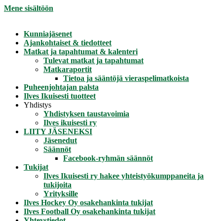
Mene sisältöön
Kunniajäsenet
Ajankohtaiset & tiedotteet
Matkat ja tapahtumat & kalenteri
Tulevat matkat ja tapahtumat
Matkaraportit
Tietoa ja sääntöjä vieraspelimatkoista
Puheenjohtajan palsta
Ilves Ikuisesti tuotteet
Yhdistys
Yhdistyksen taustavoimia
Ilves ikuisesti ry
LIITY JÄSENEKSI
Jäsenedut
Säännöt
Facebook-ryhmän säännöt
Tukijat
Ilves Ikuisesti ry hakee yhteistyökumppaneita ja
tukijoita
Yrityksille
Ilves Hockey Oy osakehankinta tukijat
Ilves Football Oy osakehankinta tukijat
Yhteystiedot