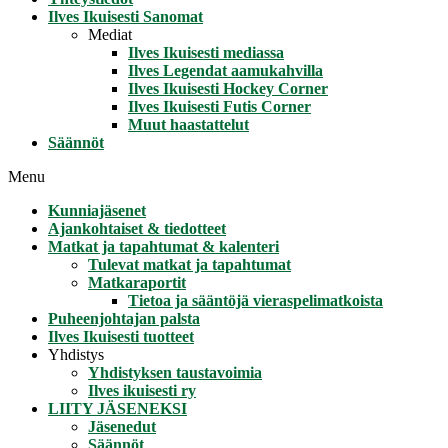
Ilves Ikuisesti Sanomat
Mediat
Ilves Ikuisesti mediassa
Ilves Legendat aamukahvilla
Ilves Ikuisesti Hockey Corner
Ilves Ikuisesti Futis Corner
Muut haastattelut
Säännöt
Menu
Kunniajäsenet
Ajankohtaiset & tiedotteet
Matkat ja tapahtumat & kalenteri
Tulevat matkat ja tapahtumat
Matkaraportit
Tietoa ja sääntöjä vieraspelimatkoista
Puheenjohtajan palsta
Ilves Ikuisesti tuotteet
Yhdistys
Yhdistyksen taustavoimia
Ilves ikuisesti ry
LIITY JÄSENEKSI
Jäsenedut
Säännöt