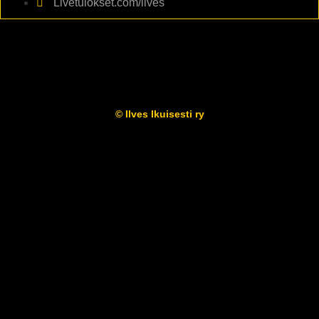
Livetulokset.com/ilves
© Ilves Ikuisesti ry