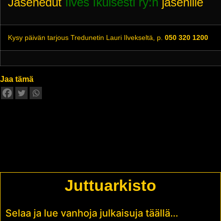
Jäsenedut
Ilves Ikuisesti ry:n
jäsenille
Kysy päivän tarjous Tredunetin Lauri Ilvekseltä, p.
050 320 1200
Jaa tämä
Juttuarkisto
Selaa ja lue vanhoja julkaisuja täällä…