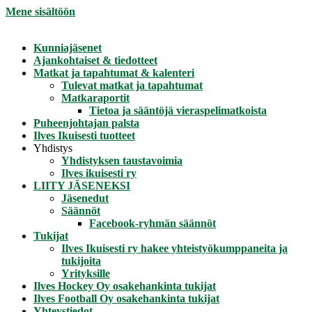
Mene sisältöön
Kunniajäsenet
Ajankohtaiset & tiedotteet
Matkat ja tapahtumat & kalenteri
Tulevat matkat ja tapahtumat
Matkaraportit
Tietoa ja sääntöjä vieraspelimatkoista
Puheenjohtajan palsta
Ilves Ikuisesti tuotteet
Yhdistys
Yhdistyksen taustavoimia
Ilves ikuisesti ry
LIITY JÄSENEKSI
Jäsenedut
Säännöt
Facebook-ryhmän säännöt
Tukijat
Ilves Ikuisesti ry hakee yhteistyökumppaneita ja
tukijoita
Yrityksille
Ilves Hockey Oy osakehankinta tukijat
Ilves Football Oy osakehankinta tukijat
Yhteystiedot