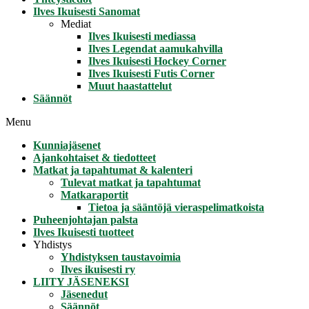
Ilves Ikuisesti Sanomat
Mediat
Ilves Ikuisesti mediassa
Ilves Legendat aamukahvilla
Ilves Ikuisesti Hockey Corner
Ilves Ikuisesti Futis Corner
Muut haastattelut
Säännöt
Menu
Kunniajäsenet
Ajankohtaiset & tiedotteet
Matkat ja tapahtumat & kalenteri
Tulevat matkat ja tapahtumat
Matkaraportit
Tietoa ja sääntöjä vieraspelimatkoista
Puheenjohtajan palsta
Ilves Ikuisesti tuotteet
Yhdistys
Yhdistyksen taustavoimia
Ilves ikuisesti ry
LIITY JÄSENEKSI
Jäsenedut
Säännöt