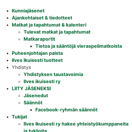
Mene
sisältöön
Kunniajäsenet
Ajankohtaiset & tiedotteet
Matkat ja tapahtumat & kalenteri
Tulevat matkat ja tapahtumat
Matkaraportit
Tietoa ja sääntöjä vieraspelimatkoista
Puheenjohtajan palsta
Ilves Ikuisesti tuotteet
Yhdistys
Yhdistyksen taustavoimia
Ilves ikuisesti ry
LIITY JÄSENEKSI
Jäsenedut
Säännöt
Facebook-ryhmän säännöt
Tukijat
Ilves Ikuisesti ry hakee yhteistyökumppaneita
ja tukijoita