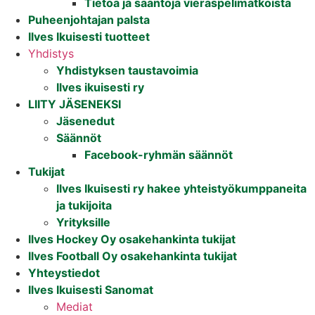
Tietoa ja sääntöjä vieraspelimatkoista
Puheenjohtajan palsta
Ilves Ikuisesti tuotteet
Yhdistys
Yhdistyksen taustavoimia
Ilves ikuisesti ry
LIITY JÄSENEKSI
Jäsenedut
Säännöt
Facebook-ryhmän säännöt
Tukijat
Ilves Ikuisesti ry hakee yhteistyökumppaneita
ja tukijoita
Yrityksille
Ilves Hockey Oy osakehankinta tukijat
Ilves Football Oy osakehankinta tukijat
Yhteystiedot
Ilves Ikuisesti Sanomat
Mediat