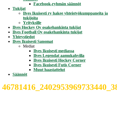
Facebook-ryhmän säännöt
Tukijat
Ilves Ikuisesti ry hakee yhteistyökumppaneita ja
tukijoita
Yrityksille
Ilves Hockey Oy osakehankinta tukijat
Ilves Football Oy osakehankinta tukijat
Yhteystiedot
Ilves Ikuisesti Sanomat
Mediat
Ilves Ikuisesti mediassa
Ilves Legendat aamukahvilla
Ilves Ikuisesti Hockey Corner
Ilves Ikuisesti Futis Corner
Muut haastattelut
Säännöt
46781416_2402953969733440_3