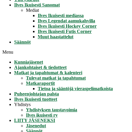
Ilves Ikuisesti Sanomat
Mediat
Ilves Ikuisesti mediassa
Ilves Legendat aamukahvilla
Ilves Ikuisesti Hockey Corner
Ilves Ikuisesti Futis Corner
Muut haastattelut
Säännöt
Menu
Kunniajäsenet
Ajankohtaiset & tiedotteet
Matkat ja tapahtumat & kalenteri
Tulevat matkat ja tapahtumat
Matkaraportit
Tietoa ja sääntöjä vieraspelimatkoista
Puheenjohtajan palsta
Ilves Ikuisesti tuotteet
Yhdistys
Yhdistyksen taustavoimia
Ilves ikuisesti ry
LIITY JÄSENEKSI
Jäsenedut
Säännöt