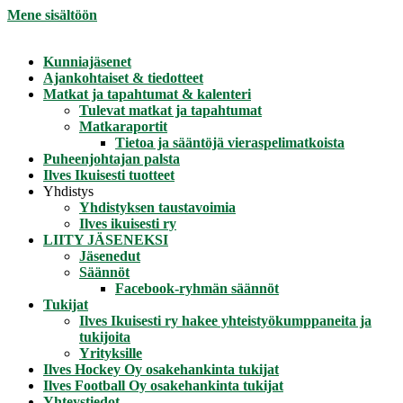
Mene sisältöön
Kunniajäsenet
Ajankohtaiset & tiedotteet
Matkat ja tapahtumat & kalenteri
Tulevat matkat ja tapahtumat
Matkaraportit
Tietoa ja sääntöjä vieraspelimatkoista
Puheenjohtajan palsta
Ilves Ikuisesti tuotteet
Yhdistys
Yhdistyksen taustavoimia
Ilves ikuisesti ry
LIITY JÄSENEKSI
Jäsenedut
Säännöt
Facebook-ryhmän säännöt
Tukijat
Ilves Ikuisesti ry hakee yhteistyökumppaneita ja
tukijoita
Yrityksille
Ilves Hockey Oy osakehankinta tukijat
Ilves Football Oy osakehankinta tukijat
Yhteystiedot