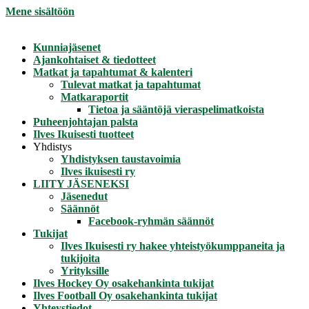
Mene sisältöön
Kunniajäsenet
Ajankohtaiset & tiedotteet
Matkat ja tapahtumat & kalenteri
Tulevat matkat ja tapahtumat
Matkaraportit
Tietoa ja sääntöjä vieraspelimatkoista
Puheenjohtajan palsta
Ilves Ikuisesti tuotteet
Yhdistys
Yhdistyksen taustavoimia
Ilves ikuisesti ry
LIITY JÄSENEKSI
Jäsenedut
Säännöt
Facebook-ryhmän säännöt
Tukijat
Ilves Ikuisesti ry hakee yhteistyökumppaneita ja
tukijoita
Yrityksille
Ilves Hockey Oy osakehankinta tukijat
Ilves Football Oy osakehankinta tukijat
Yhteystiedot