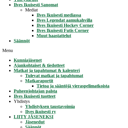
Ilves Ikuisesti Sanomat
Mediat
Ilves Ikuisesti mediassa
Ilves Legendat aamukahvilla
Ilves Ikuisesti Hockey Corner
Ilves Ikuisesti Futis Corner
Muut haastattelut
Säännöt
Menu
Kunniajäsenet
Ajankohtaiset & tiedotteet
Matkat ja tapahtumat & kalenteri
Tulevat matkat ja tapahtumat
Matkaraportit
Tietoa ja sääntöjä vieraspelimatkoista
Puheenjohtajan palsta
Ilves Ikuisesti tuotteet
Yhdistys
Yhdistyksen taustavoimia
Ilves ikuisesti ry
LIITY JÄSENEKSI
Jäsenedut
Säännöt