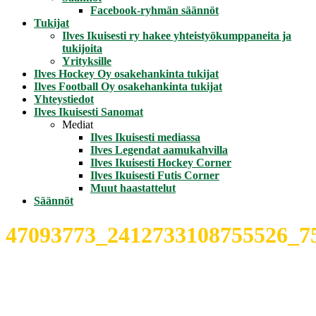
Facebook-ryhmän säännöt
Tukijat
Ilves Ikuisesti ry hakee yhteistyökumppaneita ja
tukijoita
Yrityksille
Ilves Hockey Oy osakehankinta tukijat
Ilves Football Oy osakehankinta tukijat
Yhteystiedot
Ilves Ikuisesti Sanomat
Mediat
Ilves Ikuisesti mediassa
Ilves Legendat aamukahvilla
Ilves Ikuisesti Hockey Corner
Ilves Ikuisesti Futis Corner
Muut haastattelut
Säännöt
47093773_2412733108755526_7