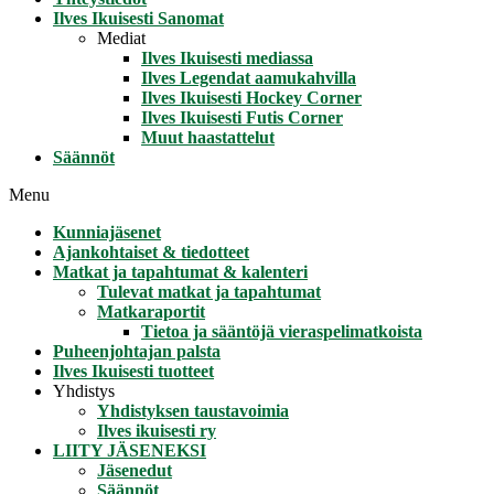
Ilves Ikuisesti Sanomat
Mediat
Ilves Ikuisesti mediassa
Ilves Legendat aamukahvilla
Ilves Ikuisesti Hockey Corner
Ilves Ikuisesti Futis Corner
Muut haastattelut
Säännöt
Menu
Kunniajäsenet
Ajankohtaiset & tiedotteet
Matkat ja tapahtumat & kalenteri
Tulevat matkat ja tapahtumat
Matkaraportit
Tietoa ja sääntöjä vieraspelimatkoista
Puheenjohtajan palsta
Ilves Ikuisesti tuotteet
Yhdistys
Yhdistyksen taustavoimia
Ilves ikuisesti ry
LIITY JÄSENEKSI
Jäsenedut
Säännöt