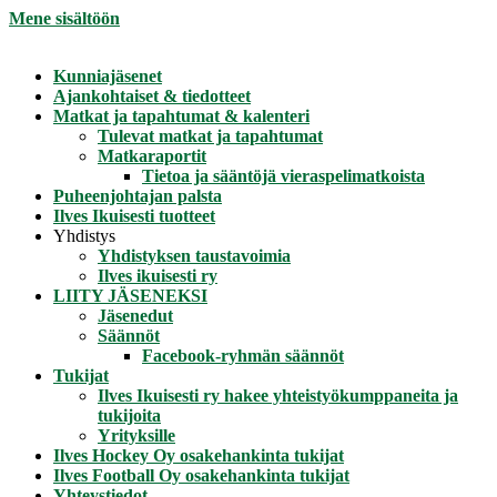
Mene sisältöön
Kunniajäsenet
Ajankohtaiset & tiedotteet
Matkat ja tapahtumat & kalenteri
Tulevat matkat ja tapahtumat
Matkaraportit
Tietoa ja sääntöjä vieraspelimatkoista
Puheenjohtajan palsta
Ilves Ikuisesti tuotteet
Yhdistys
Yhdistyksen taustavoimia
Ilves ikuisesti ry
LIITY JÄSENEKSI
Jäsenedut
Säännöt
Facebook-ryhmän säännöt
Tukijat
Ilves Ikuisesti ry hakee yhteistyökumppaneita ja
tukijoita
Yrityksille
Ilves Hockey Oy osakehankinta tukijat
Ilves Football Oy osakehankinta tukijat
Yhteystiedot