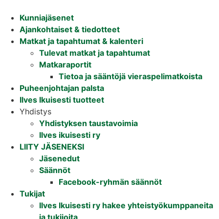
Mene
sisältöön
Kunniajäsenet
Ajankohtaiset & tiedotteet
Matkat ja tapahtumat & kalenteri
Tulevat matkat ja tapahtumat
Matkaraportit
Tietoa ja sääntöjä vieraspelimatkoista
Puheenjohtajan palsta
Ilves Ikuisesti tuotteet
Yhdistys
Yhdistyksen taustavoimia
Ilves ikuisesti ry
LIITY JÄSENEKSI
Jäsenedut
Säännöt
Facebook-ryhmän säännöt
Tukijat
Ilves Ikuisesti ry hakee yhteistyökumppaneita
ja tukijoita