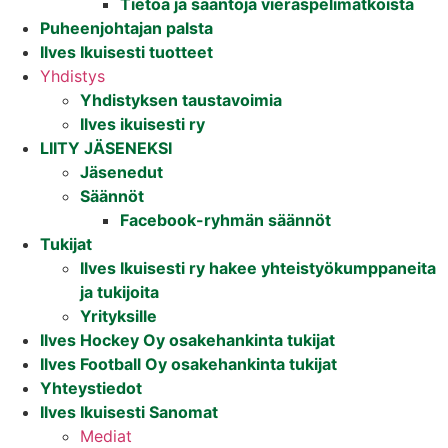
Tietoa ja sääntöjä vieraspelimatkoista
Puheenjohtajan palsta
Ilves Ikuisesti tuotteet
Yhdistys
Yhdistyksen taustavoimia
Ilves ikuisesti ry
LIITY JÄSENEKSI
Jäsenedut
Säännöt
Facebook-ryhmän säännöt
Tukijat
Ilves Ikuisesti ry hakee yhteistyökumppaneita
ja tukijoita
Yrityksille
Ilves Hockey Oy osakehankinta tukijat
Ilves Football Oy osakehankinta tukijat
Yhteystiedot
Ilves Ikuisesti Sanomat
Mediat