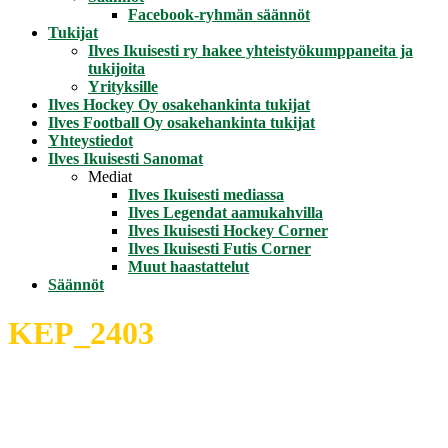
Facebook-ryhmän säännöt
Tukijat
Ilves Ikuisesti ry hakee yhteistyökumppaneita ja
tukijoita
Yrityksille
Ilves Hockey Oy osakehankinta tukijat
Ilves Football Oy osakehankinta tukijat
Yhteystiedot
Ilves Ikuisesti Sanomat
Mediat
Ilves Ikuisesti mediassa
Ilves Legendat aamukahvilla
Ilves Ikuisesti Hockey Corner
Ilves Ikuisesti Futis Corner
Muut haastattelut
Säännöt
KEP_2403