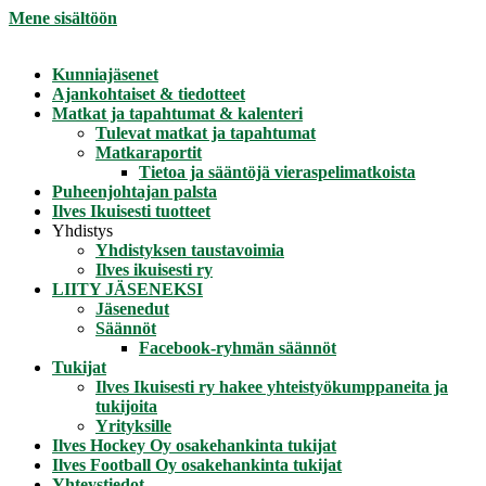
Mene sisältöön
Kunniajäsenet
Ajankohtaiset & tiedotteet
Matkat ja tapahtumat & kalenteri
Tulevat matkat ja tapahtumat
Matkaraportit
Tietoa ja sääntöjä vieraspelimatkoista
Puheenjohtajan palsta
Ilves Ikuisesti tuotteet
Yhdistys
Yhdistyksen taustavoimia
Ilves ikuisesti ry
LIITY JÄSENEKSI
Jäsenedut
Säännöt
Facebook-ryhmän säännöt
Tukijat
Ilves Ikuisesti ry hakee yhteistyökumppaneita ja
tukijoita
Yrityksille
Ilves Hockey Oy osakehankinta tukijat
Ilves Football Oy osakehankinta tukijat
Yhteystiedot