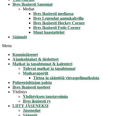
Ilves Ikuisesti Sanomat
Mediat
Ilves Ikuisesti mediassa
Ilves Legendat aamukahvilla
Ilves Ikuisesti Hockey Corner
Ilves Ikuisesti Futis Corner
Muut haastattelut
Säännöt
Menu
Kunniajäsenet
Ajankohtaiset & tiedotteet
Matkat ja tapahtumat & kalenteri
Tulevat matkat ja tapahtumat
Matkaraportit
Tietoa ja sääntöjä vieraspelimatkoista
Puheenjohtajan palsta
Ilves Ikuisesti tuotteet
Yhdistys
Yhdistyksen taustavoimia
Ilves ikuisesti ry
LIITY JÄSENEKSI
Jäsenedut
Säännöt