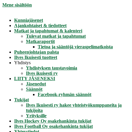
Mene sisältöön
Kunniajäsenet
Ajankohtaiset & tiedotteet
Matkat ja tapahtumat & kalenteri
Tulevat matkat ja tapahtumat
Matkaraportit
Tietoa ja sääntöjä vieraspelimatkoista
Puheenjohtajan palsta
Ilves Ikuisesti tuotteet
Yhdistys
Yhdistyksen taustavoimia
Ilves ikuisesti ry
LIITY JÄSENEKSI
Jäsenedut
Säännöt
Facebook-ryhmän säännöt
Tukijat
Ilves Ikuisesti ry hakee yhteistyökumppaneita ja
tukijoita
Yrityksille
Ilves Hockey Oy osakehankinta tukijat
Ilves Football Oy osakehankinta tukijat
Yhteystiedot