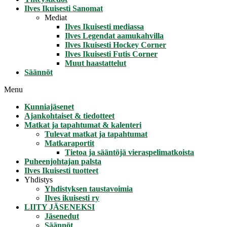
Ilves Ikuisesti Sanomat
Mediat
Ilves Ikuisesti mediassa
Ilves Legendat aamukahvilla
Ilves Ikuisesti Hockey Corner
Ilves Ikuisesti Futis Corner
Muut haastattelut
Säännöt
Menu
Kunniajäsenet
Ajankohtaiset & tiedotteet
Matkat ja tapahtumat & kalenteri
Tulevat matkat ja tapahtumat
Matkaraportit
Tietoa ja sääntöjä vieraspelimatkoista
Puheenjohtajan palsta
Ilves Ikuisesti tuotteet
Yhdistys
Yhdistyksen taustavoimia
Ilves ikuisesti ry
LIITY JÄSENEKSI
Jäsenedut
Säännöt