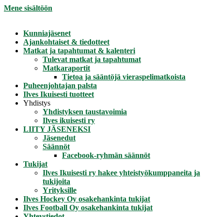
Mene sisältöön
Kunniajäsenet
Ajankohtaiset & tiedotteet
Matkat ja tapahtumat & kalenteri
Tulevat matkat ja tapahtumat
Matkaraportit
Tietoa ja sääntöjä vieraspelimatkoista
Puheenjohtajan palsta
Ilves Ikuisesti tuotteet
Yhdistys
Yhdistyksen taustavoimia
Ilves ikuisesti ry
LIITY JÄSENEKSI
Jäsenedut
Säännöt
Facebook-ryhmän säännöt
Tukijat
Ilves Ikuisesti ry hakee yhteistyökumppaneita ja
tukijoita
Yrityksille
Ilves Hockey Oy osakehankinta tukijat
Ilves Football Oy osakehankinta tukijat
Yhteystiedot