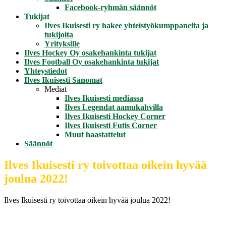
Facebook-ryhmän säännöt
Tukijat
Ilves Ikuisesti ry hakee yhteistyökumppaneita ja
tukijoita
Yrityksille
Ilves Hockey Oy osakehankinta tukijat
Ilves Football Oy osakehankinta tukijat
Yhteystiedot
Ilves Ikuisesti Sanomat
Mediat
Ilves Ikuisesti mediassa
Ilves Legendat aamukahvilla
Ilves Ikuisesti Hockey Corner
Ilves Ikuisesti Futis Corner
Muut haastattelut
Säännöt
Ilves Ikuisesti ry toivottaa oikein hyvää
joulua 2022!
Ilves Ikuisesti ry toivottaa oikein hyvää joulua 2022!