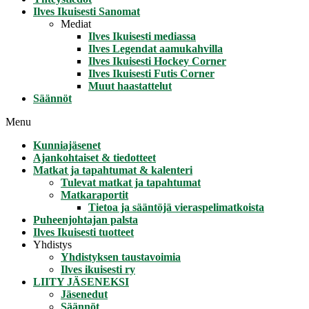
Ilves Ikuisesti Sanomat
Mediat
Ilves Ikuisesti mediassa
Ilves Legendat aamukahvilla
Ilves Ikuisesti Hockey Corner
Ilves Ikuisesti Futis Corner
Muut haastattelut
Säännöt
Menu
Kunniajäsenet
Ajankohtaiset & tiedotteet
Matkat ja tapahtumat & kalenteri
Tulevat matkat ja tapahtumat
Matkaraportit
Tietoa ja sääntöjä vieraspelimatkoista
Puheenjohtajan palsta
Ilves Ikuisesti tuotteet
Yhdistys
Yhdistyksen taustavoimia
Ilves ikuisesti ry
LIITY JÄSENEKSI
Jäsenedut
Säännöt