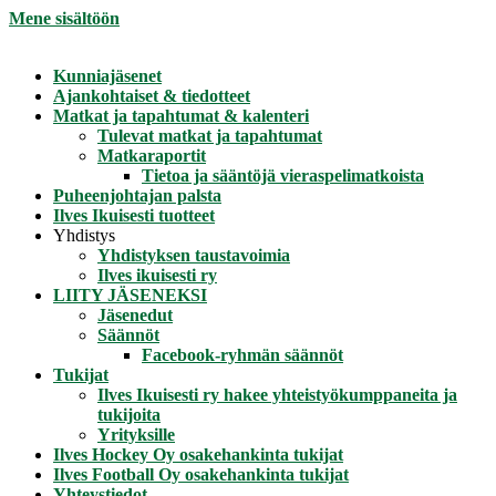
Mene sisältöön
Kunniajäsenet
Ajankohtaiset & tiedotteet
Matkat ja tapahtumat & kalenteri
Tulevat matkat ja tapahtumat
Matkaraportit
Tietoa ja sääntöjä vieraspelimatkoista
Puheenjohtajan palsta
Ilves Ikuisesti tuotteet
Yhdistys
Yhdistyksen taustavoimia
Ilves ikuisesti ry
LIITY JÄSENEKSI
Jäsenedut
Säännöt
Facebook-ryhmän säännöt
Tukijat
Ilves Ikuisesti ry hakee yhteistyökumppaneita ja
tukijoita
Yrityksille
Ilves Hockey Oy osakehankinta tukijat
Ilves Football Oy osakehankinta tukijat
Yhteystiedot