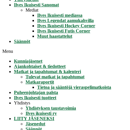
Ilves Ikuisesti Sanomat
Mediat
Ilves Ikuisesti mediassa
Ilves Legendat aamukahvilla
Ilves Ikuisesti Hockey Corner
Ilves Ikuisesti Futis Corner
Muut haastattelut
Säännöt
Menu
Kunniajäsenet
Ajankohtaiset & tiedotteet
Matkat ja tapahtumat & kalenteri
Tulevat matkat ja tapahtumat
Matkaraportit
Tietoa ja sääntöjä vieraspelimatkoista
Puheenjohtajan palsta
Ilves Ikuisesti tuotteet
Yhdistys
Yhdistyksen taustavoimia
Ilves ikuisesti ry
LIITY JÄSENEKSI
Jäsenedut
Säännöt