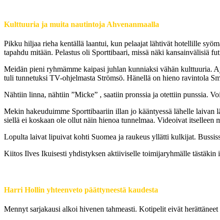
Kulttuuria ja muita nautintoja Ahvenanmaalla
Pikku hiljaa rieha kentällä laantui, kun pelaajat lähtivät hotellille s
tapahdu mitään. Pelastus oli Sporttibaari, missä näki kansainvälisiä fut
Meidän pieni ryhmämme kaipasi juhlan kunniaksi vähän kulttuuria.
tuli tunnetuksi TV-ohjelmasta Strömsö. Hänellä on hieno ravintola 
Nähtiin linna, nähtiin ”Micke” , saatiin pronssia ja otettiin punssia. 
Mekin hakeuduimme Sporttibaariin illan jo kääntyessä lähelle laivan läh
siellä ei koskaan ole ollut näin hienoa tunnelmaa. Videoivat itselleen m
Lopulta laivat lipuivat kohti Suomea ja raukeus yllätti kulkijat. Buss
Kiitos Ilves Ikuisesti yhdistyksen aktiiviselle toimijaryhmälle tästäkin
Harri Hollin yhteenveto päättyneestä kaudesta
Mennyt sarjakausi alkoi hivenen tahmeasti. Kotipelit eivät herättäneet