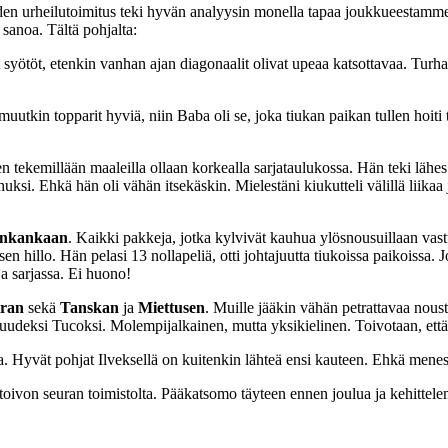
hden urheilutoimitus teki hyvän analyysin monella tapaa joukkueestamme,
sanoa. Tältä pohjalta:
 syötöt, etenkin vanhan ajan diagonaalit olivat upeaa katsottavaa. Turhaa 
i muutkin topparit hyviä, niin Baba oli se, joka tiukan paikan tullen hoit
n tekemillään maaleilla ollaan korkealla sarjataulukossa. Hän teki lähe
si. Ehkä hän oli vähän itsekäskin. Mielestäni kiukutteli välillä liikaa 
inkankaan
. Kaikki pakkeja, jotka kylvivät kauhua ylösnousuillaan vas
en hillo. Hän pelasi 13 nollapeliä, otti johtajuutta tiukoissa paikoiss
a sarjassa. Ei huono!
iran
sekä
Tanskan
ja
Miettusen
. Muille jääkin vähän petrattavaa no
 uudeksi Tucoksi. Molempijalkainen, mutta yksikielinen. Toivotaan, et
ssa. Hyvät pohjat Ilveksellä on kuitenkin lähteä ensi kauteen. Ehkä men
ivon seuran toimistolta. Pääkatsomo täyteen ennen joulua ja kehittele