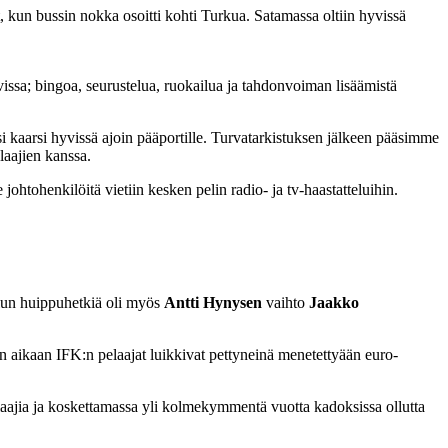
 kun bussin nokka osoitti kohti Turkua. Satamassa oltiin hyvissä
issa; bingoa, seurustelua, ruokailua ja tahdonvoiman lisäämistä
kaarsi hyvissä ajoin pääportille. Turvatarkistuksen jälkeen pääsimme
laajien kanssa.
ohtohenkilöitä vietiin kesken pelin radio- ja tv-haastatteluihin.
elun huippuhetkiä oli myös
Antti Hynysen
vaihto
Jaakko
n aikaan IFK:n pelaajat luikkivat pettyneinä menetettyään euro-
aajia ja koskettamassa yli kolmekymmentä vuotta kadoksissa ollutta