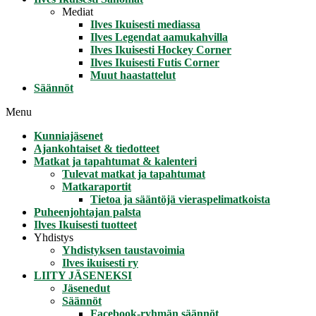
Mediat
Ilves Ikuisesti mediassa
Ilves Legendat aamukahvilla
Ilves Ikuisesti Hockey Corner
Ilves Ikuisesti Futis Corner
Muut haastattelut
Säännöt
Menu
Kunniajäsenet
Ajankohtaiset & tiedotteet
Matkat ja tapahtumat & kalenteri
Tulevat matkat ja tapahtumat
Matkaraportit
Tietoa ja sääntöjä vieraspelimatkoista
Puheenjohtajan palsta
Ilves Ikuisesti tuotteet
Yhdistys
Yhdistyksen taustavoimia
Ilves ikuisesti ry
LIITY JÄSENEKSI
Jäsenedut
Säännöt
Facebook-ryhmän säännöt