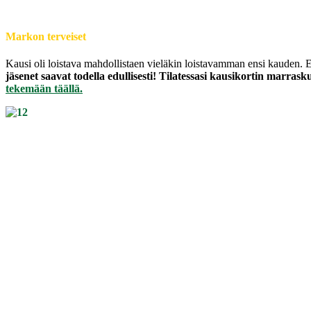
Markon terveiset
Kausi oli loistava mahdollistaen vieläkin loistavamman ensi kauden. 
jäsenet saavat todella edullisesti! Tilatessasi kausikortin marra
tekemään täällä.