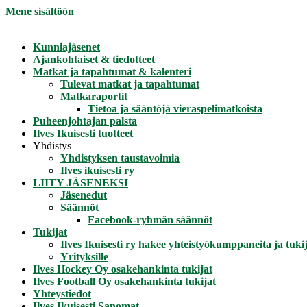
Mene sisältöön
Kunniajäsenet
Ajankohtaiset & tiedotteet
Matkat ja tapahtumat & kalenteri
Tulevat matkat ja tapahtumat
Matkaraportit
Tietoa ja sääntöjä vieraspelimatkoista
Puheenjohtajan palsta
Ilves Ikuisesti tuotteet
Yhdistys
Yhdistyksen taustavoimia
Ilves ikuisesti ry
LIITY JÄSENEKSI
Jäsenedut
Säännöt
Facebook-ryhmän säännöt
Tukijat
Ilves Ikuisesti ry hakee yhteistyökumppaneita ja tukij
Yrityksille
Ilves Hockey Oy osakehankinta tukijat
Ilves Football Oy osakehankinta tukijat
Yhteystiedot
Ilves Ikuisesti Sanomat