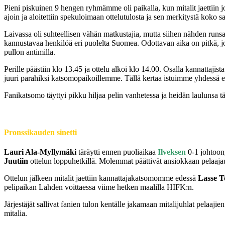
Pieni piskuinen 9 hengen ryhmämme oli paikalla, kun mitalit jaettiin
ajoin ja aloitettiin spekuloimaan ottelutulosta ja sen merkitystä koko sar
Laivassa oli suhteellisen vähän matkustajia, mutta siihen nähden runs
kannustavaa henkilöä eri puolelta Suomea. Odottavan aika on pitkä, jo
pullon antimilla.
Perille päästiin klo 13.45 ja ottelu alkoi klo 14.00. Osalla kannattajis
juuri parahiksi katsomopaikoillemme. Tällä kertaa istuimme yhdessä 
Fanikatsomo täyttyi pikku hiljaa pelin vanhetessa ja heidän laulunsa tä
Pronssikauden sinetti
Lauri Ala-Myllymäki
täräytti ennen puoliaikaa
Ilveksen
0-1 johtoon,
Juutiin
ottelun loppuhetkillä. Molemmat päättivät ansiokkaan pelaaja
Ottelun jälkeen mitalit jaettiin kannattajakatsomomme edessä
Lasse T
pelipaikan Lahden voittaessa viime hetken maalilla HIFK:n.
Järjestäjät sallivat fanien tulon kentälle jakamaan mitalijuhlat pelaaji
mitalia.