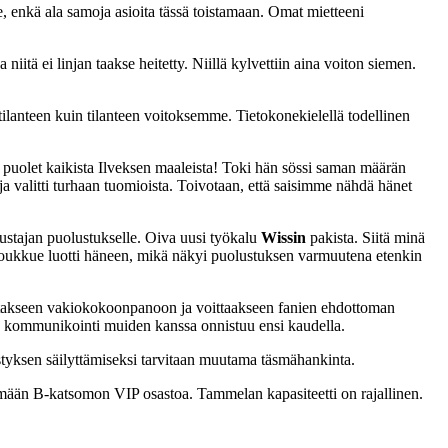
 enkä ala samoja asioita tässä toistamaan. Omat mietteeni
niitä ei linjan taakse heitetty. Niillä kylvettiin aina voiton siemen.
i tilanteen kuin tilanteen voitoksemme. Tietokonekielellä todellinen
s puolet kaikista Ilveksen maaleista! Toki hän sössi saman määrän
ja valitti turhaan tuomioista. Toivotaan, että saisimme nähdä hänet
tustajan puolustukselle. Oiva uusi työkalu
Wissin
pakista. Siitä minä
a. Joukkue luotti häneen, mikä näkyi puolustuksen varmuutena etenkin
ustakseen vakiokokoonpanoon ja voittaakseen fanien ehdottoman
tä kommunikointi muiden kanssa onnistuu ensi kaudella.
estyksen säilyttämiseksi tarvitaan muutama täsmähankinta.
mään B-katsomon VIP osastoa. Tammelan kapasiteetti on rajallinen.