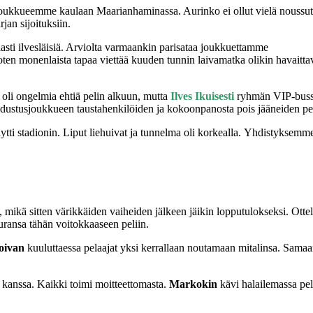
 joukkueemme kaulaan Maarianhaminassa. Aurinko ei ollut vielä noussut,
jan sijoituksiin.
aasti ilvesläisiä. Arviolta varmaankin parisataa joukkuettamme
ten monenlaista tapaa viettää kuuden tunnin laivamatka olikin havaittav
ta oli ongelmia ehtiä pelin alkuun, mutta
Ilves Ikuisesti
ryhmän VIP-bussi 
edustusjoukkueen taustahenkilöiden ja kokoonpanosta pois jääneiden pe
ytti stadionin. Liput liehuivat ja tunnelma oli korkealla. Yhdistyksemme j
 mikä sitten värikkäiden vaiheiden jälkeen jäikin lopputulokseksi. Ott
uransa tähän voitokkaaseen peliin.
oivan
kuuluttaessa pelaajat yksi kerrallaan noutamaan mitalinsa. Samaa
en kanssa. Kaikki toimi moitteettomasta.
Markokin
kävi halailemassa pel