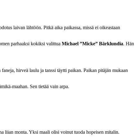
odotus laivan lähtöön. Pitkä aika paikassa, missä ei oikeastaan
men parhaaksi kokiksi valittua
Michael ”Micke” Bärklundia
. Hän
faneja, hirveä laulu ja tanssi täytti paikan. Paikan pitäjän mukaan
kämikä-maahan. Sen tietää vain arpa.
a liian monta. Yksi maali olisi voinut tuoda hopeisen mitalin.