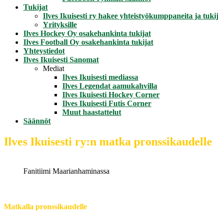
Tukijat
Ilves Ikuisesti ry hakee yhteistyökumppaneita ja tukij
Yrityksille
Ilves Hockey Oy osakehankinta tukijat
Ilves Football Oy osakehankinta tukijat
Yhteystiedot
Ilves Ikuisesti Sanomat
Mediat
Ilves Ikuisesti mediassa
Ilves Legendat aamukahvilla
Ilves Ikuisesti Hockey Corner
Ilves Ikuisesti Futis Corner
Muut haastattelut
Säännöt
Ilves Ikuisesti ry:n matka pronssikaudelle
Fanitiimi Maarianhaminassa
Matkalla pronssikaudelle