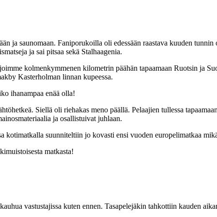
yömään ja saunomaan. Faniporukoilla oli edessään raastava kuuden tunnin 
ismatseja ja sai pitsaa sekä Stalhaagenia.
 Ajoimme kolmenkymmenen kilometrin päähän tapaamaan Ruotsin ja Suo
Smakby Kasterholman linnan kupeessa.
Voiko ihanampaa enää olla!
töhetkeä. Siellä oli riehakas meno päällä. Pelaajien tullessa tapaamaan 
ainosmateriaalia ja osallistuivat juhlaan.
issa kotimatkalla suunniteltiin jo kovasti ensi vuoden europelimatkaa mi
 ikimuistoisesta matkasta!
 kauhua vastustajissa kuten ennen. Tasapelejäkin tahkottiin kauden aikan