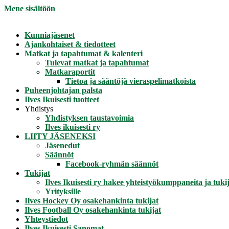
Mene sisältöön
Kunniajäsenet
Ajankohtaiset & tiedotteet
Matkat ja tapahtumat & kalenteri
Tulevat matkat ja tapahtumat
Matkaraportit
Tietoa ja sääntöjä vieraspelimatkoista
Puheenjohtajan palsta
Ilves Ikuisesti tuotteet
Yhdistys
Yhdistyksen taustavoimia
Ilves ikuisesti ry
LIITY JÄSENEKSI
Jäsenedut
Säännöt
Facebook-ryhmän säännöt
Tukijat
Ilves Ikuisesti ry hakee yhteistyökumppaneita ja tukij
Yrityksille
Ilves Hockey Oy osakehankinta tukijat
Ilves Football Oy osakehankinta tukijat
Yhteystiedot
Ilves Ikuisesti Sanomat