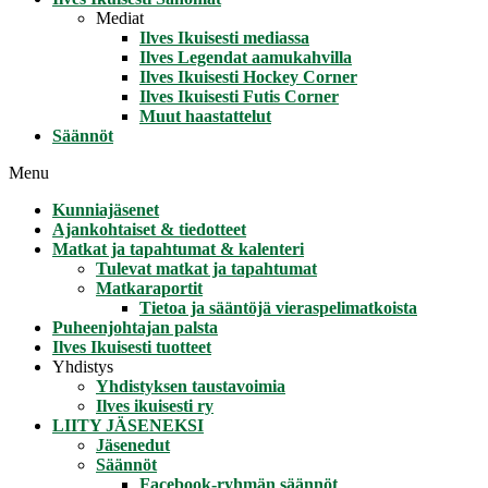
Mediat
Ilves Ikuisesti mediassa
Ilves Legendat aamukahvilla
Ilves Ikuisesti Hockey Corner
Ilves Ikuisesti Futis Corner
Muut haastattelut
Säännöt
Menu
Kunniajäsenet
Ajankohtaiset & tiedotteet
Matkat ja tapahtumat & kalenteri
Tulevat matkat ja tapahtumat
Matkaraportit
Tietoa ja sääntöjä vieraspelimatkoista
Puheenjohtajan palsta
Ilves Ikuisesti tuotteet
Yhdistys
Yhdistyksen taustavoimia
Ilves ikuisesti ry
LIITY JÄSENEKSI
Jäsenedut
Säännöt
Facebook-ryhmän säännöt