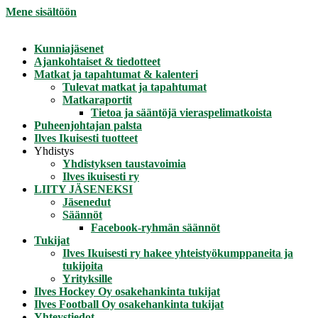
Mene sisältöön
Kunniajäsenet
Ajankohtaiset & tiedotteet
Matkat ja tapahtumat & kalenteri
Tulevat matkat ja tapahtumat
Matkaraportit
Tietoa ja sääntöjä vieraspelimatkoista
Puheenjohtajan palsta
Ilves Ikuisesti tuotteet
Yhdistys
Yhdistyksen taustavoimia
Ilves ikuisesti ry
LIITY JÄSENEKSI
Jäsenedut
Säännöt
Facebook-ryhmän säännöt
Tukijat
Ilves Ikuisesti ry hakee yhteistyökumppaneita ja
tukijoita
Yrityksille
Ilves Hockey Oy osakehankinta tukijat
Ilves Football Oy osakehankinta tukijat
Yhteystiedot