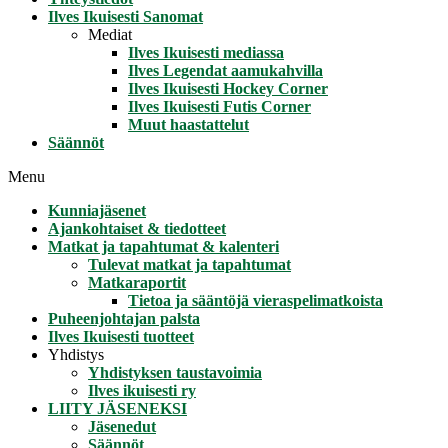
Ilves Ikuisesti Sanomat
Mediat
Ilves Ikuisesti mediassa
Ilves Legendat aamukahvilla
Ilves Ikuisesti Hockey Corner
Ilves Ikuisesti Futis Corner
Muut haastattelut
Säännöt
Menu
Kunniajäsenet
Ajankohtaiset & tiedotteet
Matkat ja tapahtumat & kalenteri
Tulevat matkat ja tapahtumat
Matkaraportit
Tietoa ja sääntöjä vieraspelimatkoista
Puheenjohtajan palsta
Ilves Ikuisesti tuotteet
Yhdistys
Yhdistyksen taustavoimia
Ilves ikuisesti ry
LIITY JÄSENEKSI
Jäsenedut
Säännöt