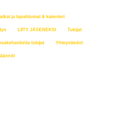
atkat ja tapahtumat & kalenteri
tys
LIITY JÄSENEKSI
Tukijat
osakehankinta tukijat
Yhteystiedot
äännöt