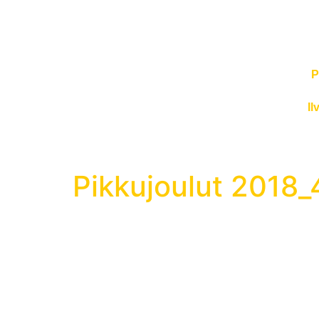
P
Il
Pikkujoulut 2018_