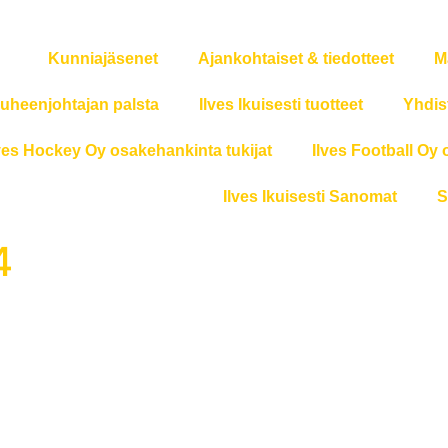
Kunniajäsenet
Ajankohtaiset & tiedotteet
M
uheenjohtajan palsta
Ilves Ikuisesti tuotteet
Yhdis
ves Hockey Oy osakehankinta tukijat
Ilves Football Oy 
Ilves Ikuisesti Sanomat
S
4