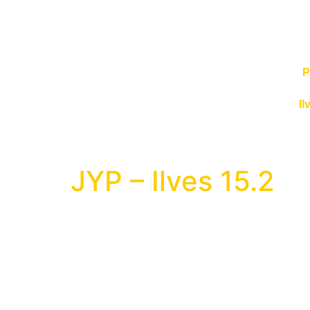
P
Il
JYP – Ilves 15.2