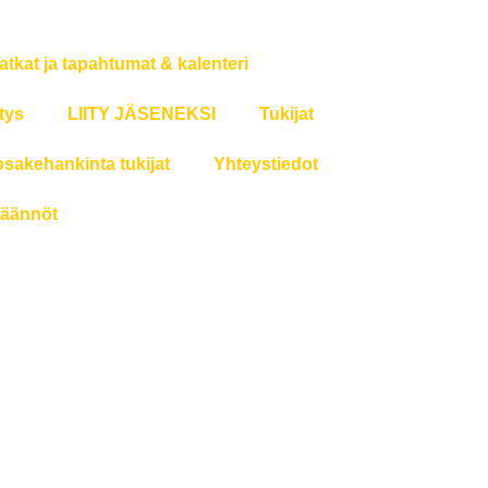
atkat ja tapahtumat & kalenteri
tys
LIITY JÄSENEKSI
Tukijat
osakehankinta tukijat
Yhteystiedot
äännöt