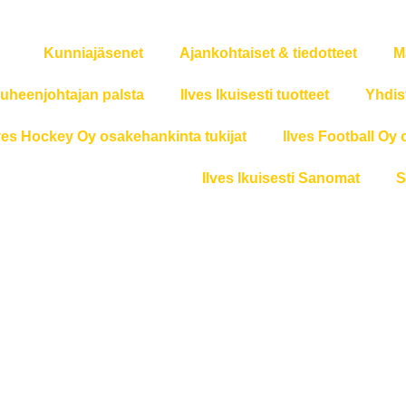
Kunniajäsenet
Ajankohtaiset & tiedotteet
M
uheenjohtajan palsta
Ilves Ikuisesti tuotteet
Yhdis
ves Hockey Oy osakehankinta tukijat
Ilves Football Oy 
Ilves Ikuisesti Sanomat
S