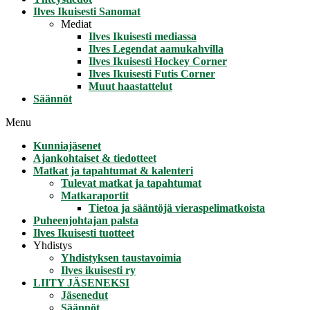
Ilves Ikuisesti Sanomat
Mediat
Ilves Ikuisesti mediassa
Ilves Legendat aamukahvilla
Ilves Ikuisesti Hockey Corner
Ilves Ikuisesti Futis Corner
Muut haastattelut
Säännöt
Menu
Kunniajäsenet
Ajankohtaiset & tiedotteet
Matkat ja tapahtumat & kalenteri
Tulevat matkat ja tapahtumat
Matkaraportit
Tietoa ja sääntöjä vieraspelimatkoista
Puheenjohtajan palsta
Ilves Ikuisesti tuotteet
Yhdistys
Yhdistyksen taustavoimia
Ilves ikuisesti ry
LIITY JÄSENEKSI
Jäsenedut
Säännöt