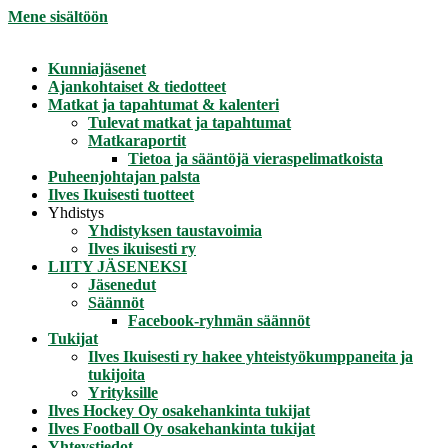
Mene sisältöön
Kunniajäsenet
Ajankohtaiset & tiedotteet
Matkat ja tapahtumat & kalenteri
Tulevat matkat ja tapahtumat
Matkaraportit
Tietoa ja sääntöjä vieraspelimatkoista
Puheenjohtajan palsta
Ilves Ikuisesti tuotteet
Yhdistys
Yhdistyksen taustavoimia
Ilves ikuisesti ry
LIITY JÄSENEKSI
Jäsenedut
Säännöt
Facebook-ryhmän säännöt
Tukijat
Ilves Ikuisesti ry hakee yhteistyökumppaneita ja
tukijoita
Yrityksille
Ilves Hockey Oy osakehankinta tukijat
Ilves Football Oy osakehankinta tukijat
Yhteystiedot