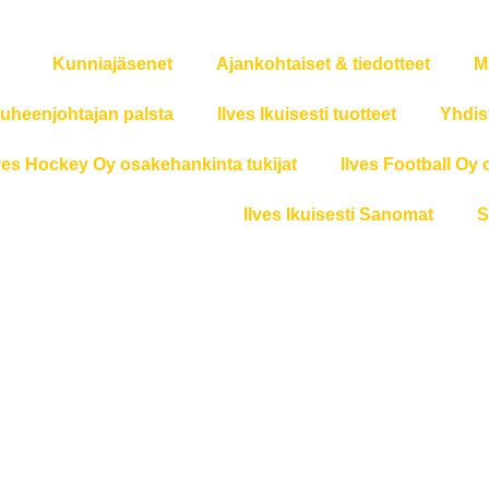
Kunniajäsenet
Ajankohtaiset & tiedotteet
M
uheenjohtajan palsta
Ilves Ikuisesti tuotteet
Yhdis
ves Hockey Oy osakehankinta tukijat
Ilves Football Oy 
Ilves Ikuisesti Sanomat
S