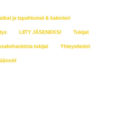
atkat ja tapahtumat & kalenteri
tys
LIITY JÄSENEKSI
Tukijat
osakehankinta tukijat
Yhteystiedot
äännöt