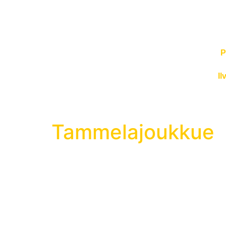
P
Il
Tammelajoukkue