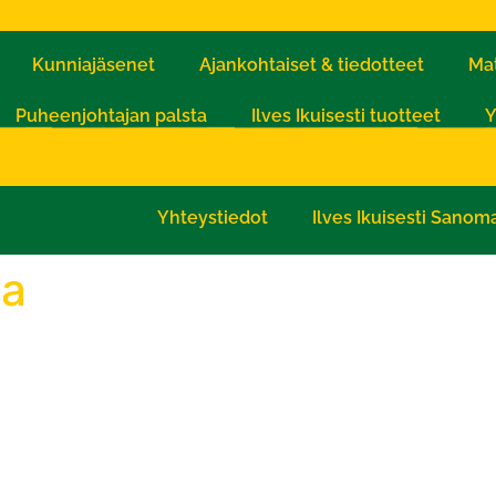
Kunniajäsenet
Ajankohtaiset & tiedotteet
Mat
Puheenjohtajan palsta
Ilves Ikuisesti tuotteet
Y
ukijat
Ilves Hockey Oy osakehankinta tukijat
I
Yhteystiedot
Ilves Ikuisesti Sanom
ia