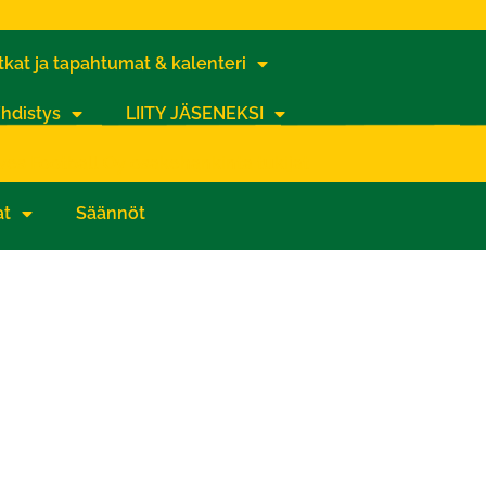
kat ja tapahtumat & kalenteri
hdistys
LIITY JÄSENEKSI
lves Football Oy osakehankinta tukijat
at
Säännöt