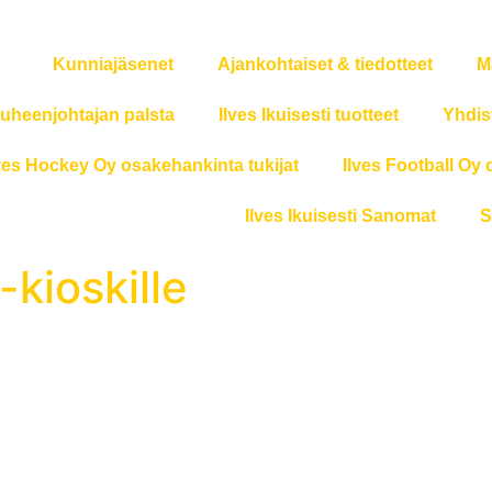
Kunniajäsenet
Ajankohtaiset & tiedotteet
M
uheenjohtajan palsta
Ilves Ikuisesti tuotteet
Yhdis
ves Hockey Oy osakehankinta tukijat
Ilves Football Oy 
Ilves Ikuisesti Sanomat
S
-kioskille