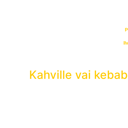
P
Il
Kahville vai kebab