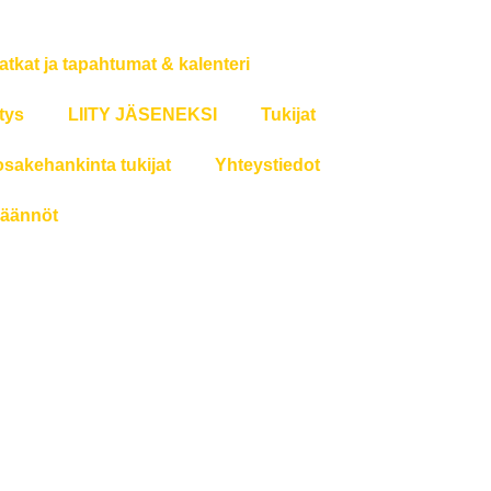
atkat ja tapahtumat & kalenteri
tys
LIITY JÄSENEKSI
Tukijat
osakehankinta tukijat
Yhteystiedot
äännöt