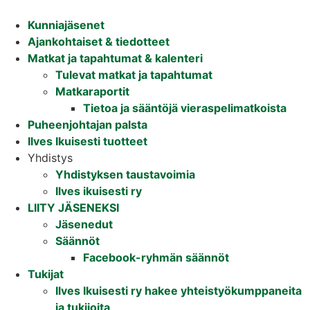
Mene
sisältöön
Kunniajäsenet
Ajankohtaiset & tiedotteet
Matkat ja tapahtumat & kalenteri
Tulevat matkat ja tapahtumat
Matkaraportit
Tietoa ja sääntöjä vieraspelimatkoista
Puheenjohtajan palsta
Ilves Ikuisesti tuotteet
Yhdistys
Yhdistyksen taustavoimia
Ilves ikuisesti ry
LIITY JÄSENEKSI
Jäsenedut
Säännöt
Facebook-ryhmän säännöt
Tukijat
Ilves Ikuisesti ry hakee yhteistyökumppaneita
ja tukijoita