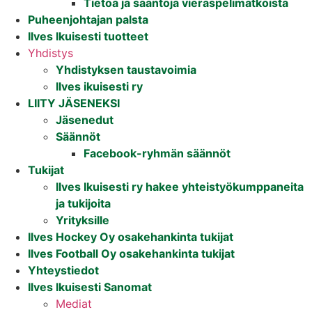
Tietoa ja sääntöjä vieraspelimatkoista
Puheenjohtajan palsta
Ilves Ikuisesti tuotteet
Yhdistys
Yhdistyksen taustavoimia
Ilves ikuisesti ry
LIITY JÄSENEKSI
Jäsenedut
Säännöt
Facebook-ryhmän säännöt
Tukijat
Ilves Ikuisesti ry hakee yhteistyökumppaneita
ja tukijoita
Yrityksille
Ilves Hockey Oy osakehankinta tukijat
Ilves Football Oy osakehankinta tukijat
Yhteystiedot
Ilves Ikuisesti Sanomat
Mediat