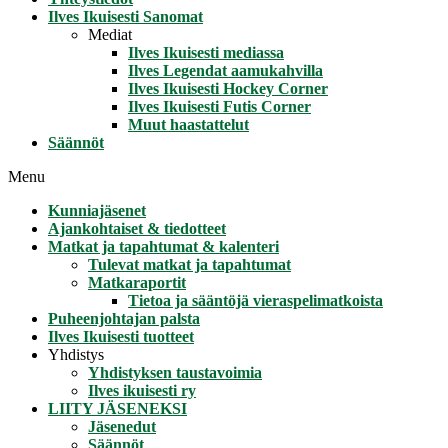
Ilves Ikuisesti Sanomat
Mediat
Ilves Ikuisesti mediassa
Ilves Legendat aamukahvilla
Ilves Ikuisesti Hockey Corner
Ilves Ikuisesti Futis Corner
Muut haastattelut
Säännöt
Menu
Kunniajäsenet
Ajankohtaiset & tiedotteet
Matkat ja tapahtumat & kalenteri
Tulevat matkat ja tapahtumat
Matkaraportit
Tietoa ja sääntöjä vieraspelimatkoista
Puheenjohtajan palsta
Ilves Ikuisesti tuotteet
Yhdistys
Yhdistyksen taustavoimia
Ilves ikuisesti ry
LIITY JÄSENEKSI
Jäsenedut
Säännöt