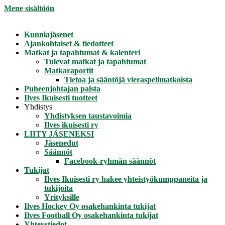
Mene sisältöön
Kunniajäsenet
Ajankohtaiset & tiedotteet
Matkat ja tapahtumat & kalenteri
Tulevat matkat ja tapahtumat
Matkaraportit
Tietoa ja sääntöjä vieraspelimatkoista
Puheenjohtajan palsta
Ilves Ikuisesti tuotteet
Yhdistys
Yhdistyksen taustavoimia
Ilves ikuisesti ry
LIITY JÄSENEKSI
Jäsenedut
Säännöt
Facebook-ryhmän säännöt
Tukijat
Ilves Ikuisesti ry hakee yhteistyökumppaneita ja
tukijoita
Yrityksille
Ilves Hockey Oy osakehankinta tukijat
Ilves Football Oy osakehankinta tukijat
Yhteystiedot