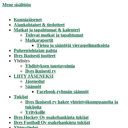
Mene sisältöön
Kunniajäsenet
Ajankohtaiset & tiedotteet
Matkat ja tapahtumat & kalenteri
Tulevat matkat ja tapahtumat
Matkaraportit
Tietoa ja sääntöjä vieraspelimatkoista
Puheenjohtajan palsta
Ilves Ikuisesti tuotteet
Yhdistys
Yhdistyksen taustavoimia
Ilves ikuisesti ry
LIITY JÄSENEKSI
Jäsenedut
Säännöt
Facebook-ryhmän säännöt
Tukijat
Ilves Ikuisesti ry hakee yhteistyökumppaneita ja
tukijoita
Yrityksille
Ilves Hockey Oy osakehankinta tukijat
Ilves Football Oy osakehankinta tukijat
Yhteystiedot