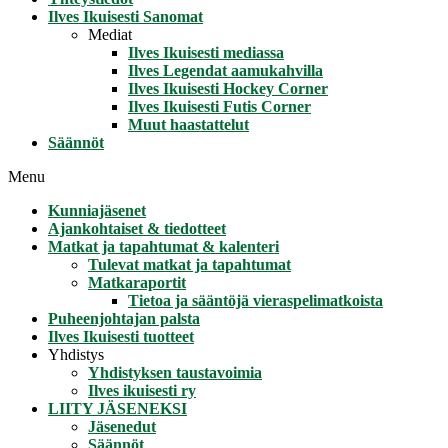
Ilves Ikuisesti Sanomat
Mediat
Ilves Ikuisesti mediassa
Ilves Legendat aamukahvilla
Ilves Ikuisesti Hockey Corner
Ilves Ikuisesti Futis Corner
Muut haastattelut
Säännöt
Menu
Kunniajäsenet
Ajankohtaiset & tiedotteet
Matkat ja tapahtumat & kalenteri
Tulevat matkat ja tapahtumat
Matkaraportit
Tietoa ja sääntöjä vieraspelimatkoista
Puheenjohtajan palsta
Ilves Ikuisesti tuotteet
Yhdistys
Yhdistyksen taustavoimia
Ilves ikuisesti ry
LIITY JÄSENEKSI
Jäsenedut
Säännöt