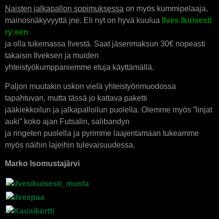
Naisten jalkapallon sopimuksessa
on myös kummipelaaja,
mainosnäkyvyyttä jne. Eli nyt on hyvä kuulua
Ilves Ikuisesti
ry:een
ja olla tukemassa Ilvestä. Saat jäsenmaksun 30€ nopeasti
takaisin Ilveksen ja muiden
yhteistyökumppaniemme etuja käyttämällä.
Paljon muutakin uskon vielä yhteistyönmuodossa
tapahtuvan, mutta tässä jo kattava paketti
jääkiekkoilun ja jalkapalloilun puolella. Olemme myös ”linjat
auki” koko ajan Futsalin, salibandyn
ja ringeten puolella ja pyrimme laajentamaan tukeamme
myös näihin lajeihin tulevaisuudessa.
Marko Isomustajärvi