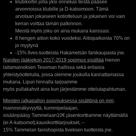
klubikortin jolla yksi onnekas teistä pääsee
arvonnoissa klubille ja D-katsomoon. Tämä
arvotaan jokaiseen kotiotteluun ja jokainen voi vain
kerran voittaa tämän palkinnon.
Meistä myös joku on aina mukana kanssasi.
8 hengen aition koko vuodeksi. Aitiopaikoista 70% on
jo myytynä
-15% Ilves-tuotteista Hakametsän fanikaupasta jne.
Naisten jääkiekon 2017-2019 sopimus sisältää
hienon
laitamainoksen Tesoman hallissa sekä erilaisia
yhteistyöotteluita, jossa olemme joukolla kannattamassa
mukana. Lipun hinnalla tarjoamme
myös pullakahvit aina kun järjestämme ottelutapahtuman.
Miesten jalkapallon sopimuksessa sisältönä on mm
.
mainosnäkyvyyttä, kummipelaajan,
sisäänpääsy Tammelaan10€ jäsenkorttiamme näyttämällä
(ei A-katsomot),kausikorttitarjoukset, –
15% Tammelan fanishopista Ilveksen tuotteista jne.