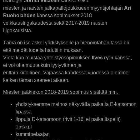
manager
Jorma Viitasen
kanssa sekä
miesten ja naisten jalkapallojoukkueen myyntijohtajan
Ari
Ruoholahden
kanssa sopimukset 2018
veikkausliigakaudesta sekä 2017-2019 naisten
liigakausista.
Tämä on iso askel yhdistykselle ja hienointahan tässä oli,
että meidät todella haluttiin mukaan.
Vielä kun muistaa yhteistyösopimuksen
Ilves ry:n
kanssa,
ei voi olla muuta kuin tyytyväinen ja
erittäin kiitollinen. Vajaassa kahdessa vuodessa olemme
kaiken tämän saaneet aikaan.
Miesten jääkiekon 2018-2019 sopimus sisältää mm.
yhdistyksemme mainos näkyvällä paikalla E-katsomon
lipassa
lippuja D-katsomoon (rivit 1-16, ei paikallispelit)
15€/kpl
kummipelaajan