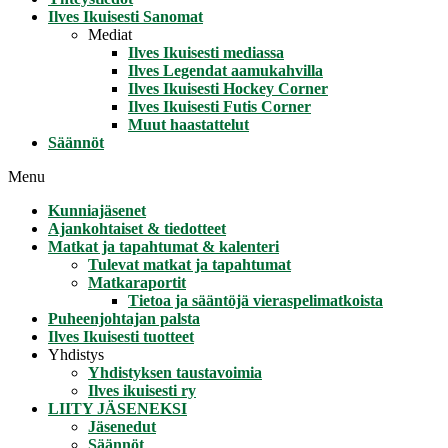
Ilves Ikuisesti Sanomat
Mediat
Ilves Ikuisesti mediassa
Ilves Legendat aamukahvilla
Ilves Ikuisesti Hockey Corner
Ilves Ikuisesti Futis Corner
Muut haastattelut
Säännöt
Menu
Kunniajäsenet
Ajankohtaiset & tiedotteet
Matkat ja tapahtumat & kalenteri
Tulevat matkat ja tapahtumat
Matkaraportit
Tietoa ja sääntöjä vieraspelimatkoista
Puheenjohtajan palsta
Ilves Ikuisesti tuotteet
Yhdistys
Yhdistyksen taustavoimia
Ilves ikuisesti ry
LIITY JÄSENEKSI
Jäsenedut
Säännöt