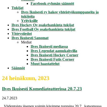
Facebook-ryhmän säännöt
Tukijat
Ilves Ikuisesti ry hakee yhteistyökumppaneita ja
tukijoita
Yrityksille
Ilves Hockey Oy osakehankinta tukijat
Ilves Football Oy osakehankinta tukijat
Yhteystiedot
Ilves Ikuisesti Sanomat
Mediat
Ilves Ikuisesti mediassa
Ilves Legendat aamukahvilla
Ilves Ikuisesti Hockey Corner
Ilves Ikuisesti Futis Corner
Muut haastattelut
Säännöt
24 heinäkuun, 2023
Ilves Ikuisesti Komediateatterissa 20.7.23
24.7.2023
Viidentoista jäsenen voimin kävimme torstaina 20.7. katsomossa