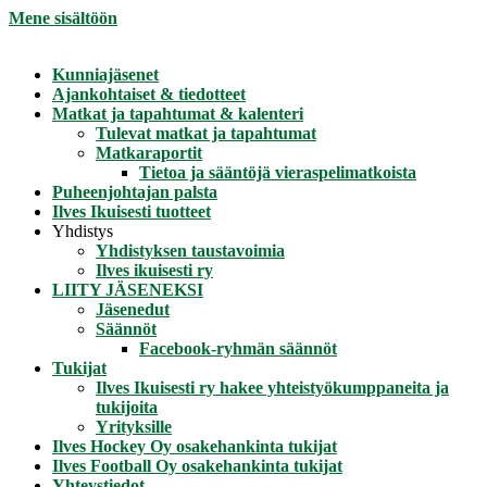
Mene sisältöön
Kunniajäsenet
Ajankohtaiset & tiedotteet
Matkat ja tapahtumat & kalenteri
Tulevat matkat ja tapahtumat
Matkaraportit
Tietoa ja sääntöjä vieraspelimatkoista
Puheenjohtajan palsta
Ilves Ikuisesti tuotteet
Yhdistys
Yhdistyksen taustavoimia
Ilves ikuisesti ry
LIITY JÄSENEKSI
Jäsenedut
Säännöt
Facebook-ryhmän säännöt
Tukijat
Ilves Ikuisesti ry hakee yhteistyökumppaneita ja
tukijoita
Yrityksille
Ilves Hockey Oy osakehankinta tukijat
Ilves Football Oy osakehankinta tukijat
Yhteystiedot