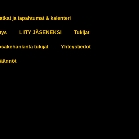
atkat ja tapahtumat & kalenteri
tys
LIITY JÄSENEKSI
Tukijat
osakehankinta tukijat
Yhteystiedot
äännöt