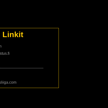
Linkit
m
tus.fi
------------------------------------
liiga.com