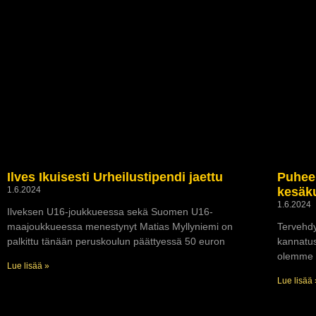
Ilves Ikuisesti Urheilustipendi jaettu
Puhee
1.6.2024
kesäk
1.6.2024
Ilveksen U16-joukkueessa sekä Suomen U16-
maajoukkueessa menestynyt Matias Myllyniemi on
Tervehdy
palkittu tänään peruskoulun päättyessä 50 euron
kannatus
olemme 
Lue lisää »
Lue lisää 