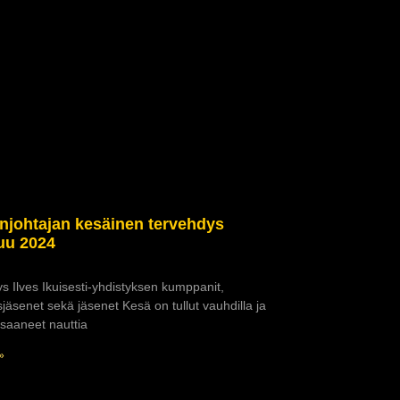
njohtajan kesäinen tervehdys
uu 2024
s Ilves Ikuisesti-yhdistyksen kumppanit,
jäsenet sekä jäsenet Kesä on tullut vauhdilla ja
saaneet nauttia
»