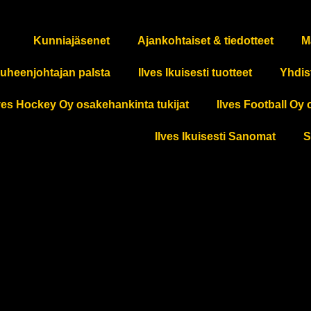
Kunniajäsenet
Ajankohtaiset & tiedotteet
M
uheenjohtajan palsta
Ilves Ikuisesti tuotteet
Yhdis
ves Hockey Oy osakehankinta tukijat
Ilves Football Oy 
Ilves Ikuisesti Sanomat
S