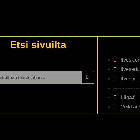
Etsi sivuilta
Ilves.co
Ilvesedus
Ilvesry.fi
-----------------
Liiga.fi
Veikkaus