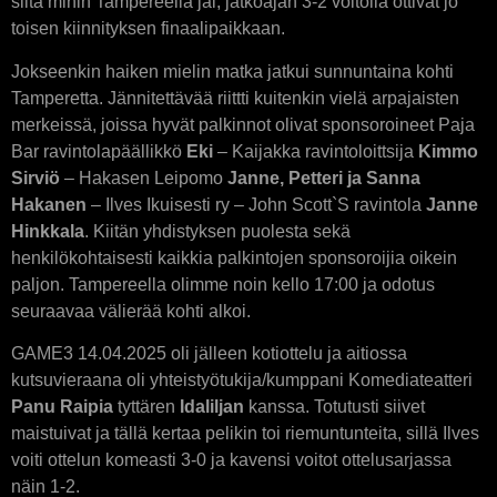
siitä mihin Tampereella jäi, jatkoajan 3-2 voitolla ottivat jo
toisen kiinnityksen finaalipaikkaan.
Jokseenkin haiken mielin matka jatkui sunnuntaina kohti
Tamperetta. Jännitettävää riittti kuitenkin vielä arpajaisten
merkeissä, joissa hyvät palkinnot olivat sponsoroineet Paja
Bar ravintolapäällikkö
Eki
– Kaijakka ravintoloittsija
Kimmo
Sirviö
– Hakasen Leipomo
Janne, Petteri ja Sanna
Hakanen
– Ilves Ikuisesti ry – John Scott`S ravintola
Janne
Hinkkala
. Kiitän yhdistyksen puolesta sekä
henkilökohtaisesti kaikkia palkintojen sponsoroijia oikein
paljon. Tampereella olimme noin kello 17:00 ja odotus
seuraavaa välierää kohti alkoi.
GAME3 14.04.2025 oli jälleen kotiottelu ja aitiossa
kutsuvieraana oli yhteistyötukija/kumppani Komediateatteri
Panu Raipia
tyttären
Idaliljan
kanssa. Totutusti siivet
maistuivat ja tällä kertaa pelikin toi riemuntunteita, sillä Ilves
voiti ottelun komeasti 3-0 ja kavensi voitot ottelusarjassa
näin 1-2.