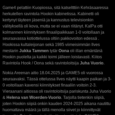
Game4 pelattiin Kuopiossa, sitä katseltttiin Kehräsaaressa
herkutellen ravintola Hookin kabinetissa. Kabinetti oli
kertynyt täyteen jäseniä ja kannustus televisionkin
välityksellä oli kova, mutta se ei vaan riitänyt. KalPa otti
kolmannen kiinnityksen finaalipaikkaan 1-0 voitollaan ja
seuraavassa kotiottelussa oltiin pakkovoiton edessä .
Hookissa kultaleijonan sekä 1985 viimeisimmän Ilves
mestarin
Jukka Tammen
tytär
Oona
oli illan emäntänä
Hookin puolelta ja kaikki toimi jälleen loistavasti. Kiitos
Ravintola Hook / Oona sekä ravintoloitsija
Juha Vuorio
.
Nokia Areenan aitio 18.04.2025 ja GAME5 oli vuorossa
seuraavaksi. Tässä ottelussa Ilves näytti kaapin paikan ja 3-
0 voitollaan kavensi kiinnitykset finaaliin voitoin 2-3.
Vieraanani aitiossa oli ravintoloitsija pariskunta Juha Vuorio
&
Helena van Woerden-Vuorio
. Tarjolla tietenkin siipiä,
joten Hookin siipiä onkin kauden 2024-2025 aikana nautittu
huomattava määrä ja tällä menolla siivet jo kiinnittyvät