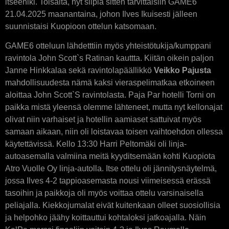
itseeniki. Toisalta, nyt siipiä sitten tarvittaisiin GAME6
21.04.2025 maanantaina, johon Ilves Ikuisesti jälleen
suunnistaisi Kuopioon ottelun katsomaan.
GAME6 otteluun lähdetttiin myös yhteistötukija/kumppani
ravintola John Scott`s Ratinan kauttta. Kiitän oikein paljon
Janne Hinkkalaa sekä ravintolapäällikkö
Veikko Pajusta
mahdollisuudesta nämä kaksi vieraspelimatkaa etkoineen
aloittaa John Scott`S ravintolasta. Paja Par hotelli Torni on
paikka mistä yleensä olemme lähteneet, mutta nyt kellonajat
olivat niin varhaiset ja hotellin aamiaset sattuivat myös
samaan aikaan, niin oli loistavaa toisen vaihtoehdon ollessa
käytettävissä. Kello 13:30 Harri Peltomäki oli linja-
autoasemalla valmiina meitä kyyditsemään kohti Kuopiota
Atro Vuolle Oy linja-autolla. Itse ottelu oli jännitysnäytelmä,
jossa Ilves 4-2 tappioasemasta nousi viimeisessä erässä
tasoihin ja paikkoja oli myös voittaa ottelu varsinaisella
peliajalla. Kiekkojumalat eivät kuitenkaan olleet suosiollisia
ja helpohko jäähy koittauttui kohtaloksi jatkoajalla. Näin