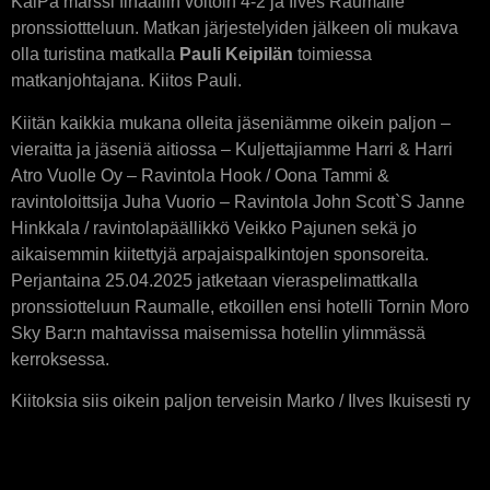
KalPa marssi finaaliin voitoin 4-2 ja Ilves Raumalle
pronssiottteluun. Matkan järjestelyiden jälkeen oli mukava
olla turistina matkalla
Pauli Keipilän
toimiessa
matkanjohtajana. Kiitos Pauli.
Kiitän kaikkia mukana olleita jäseniämme oikein paljon –
vieraitta ja jäseniä aitiossa – Kuljettajiamme Harri & Harri
Atro Vuolle Oy – Ravintola Hook / Oona Tammi &
ravintoloittsija Juha Vuorio – Ravintola John Scott`S Janne
Hinkkala / ravintolapäällikkö Veikko Pajunen sekä jo
aikaisemmin kiitettyjä arpajaispalkintojen sponsoreita.
Perjantaina 25.04.2025 jatketaan vieraspelimattkalla
pronssiotteluun Raumalle, etkoillen ensi hotelli Tornin Moro
Sky Bar:n mahtavissa maisemissa hotellin ylimmässä
kerroksessa.
Kiitoksia siis oikein paljon terveisin Marko / Ilves Ikuisesti ry