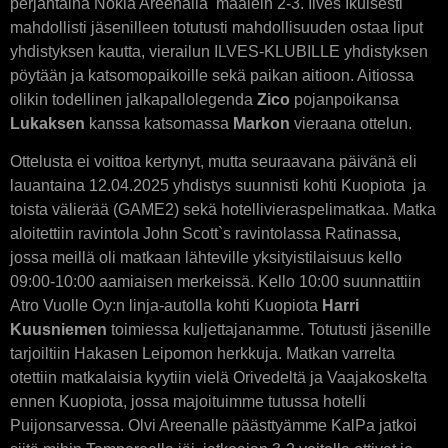
perjantaina Nokia Areenalla maalein 2-3. Ilves Ikuisesti
mahdollisti jäsenilleen totutusti mahdollisuuden ostaa liput
yhdistyksen kautta, vierailun ILVES-KLUBILLE yhdistyksen
pöytään ja katsomopaikoille sekä paikan aitioon. Aitiossa
olikin todellinen jalkapallolegenda
Zico
pojanpoikansa
Lukaksen
kanssa katsomassa
Markon
vieraana ottelun.
Ottelusta ei voittoa kertynyt, mutta seuraavana päivänä eli
lauantaina 12.04.2025 yhdistys suunnisti kohti Kuopiota ja
toista välierää (GAME2) sekä hotellivieraspelimatkaa. Matka
aloitettiin ravintola John Scott`s ravintolassa Ratinassa,
jossa meillä oli matkaan lähteville yksityistilaisuus kello
09:00-10:00 aamiaisen merkeissä. Kello 10:00 suunnattiin
Atro Vuolle Oy:n linja-autolla kohti Kuopiota
Harri
Kuusniemen
toimiessa kuljettajanamme. Totutusti jäsenille
tarjoiltiin Hakasen Leipomon herkkuja. Matkan varrelta
otettiin matkalaisia kyytiin vielä Orivedeltä ja Vaajakoskelta
ennen Kuopiota, jossa majoituimme tutussa hotelli
Puijonsarvessa. Olvi Areenalle päästtyämme KalPa jatkoi