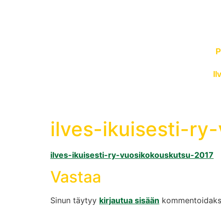
P
Il
ilves-ikuisesti-r
ilves-ikuisesti-ry-vuosikokouskutsu-2017
Vastaa
Sinun täytyy
kirjautua sisään
kommentoidakse