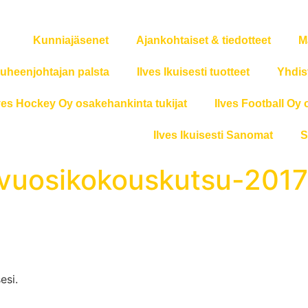
Kunniajäsenet
Ajankohtaiset & tiedotteet
M
uheenjohtajan palsta
Ilves Ikuisesti tuotteet
Yhdis
ves Hockey Oy osakehankinta tukijat
Ilves Football Oy 
Ilves Ikuisesti Sanomat
S
y-vuosikokouskutsu-2017
si.