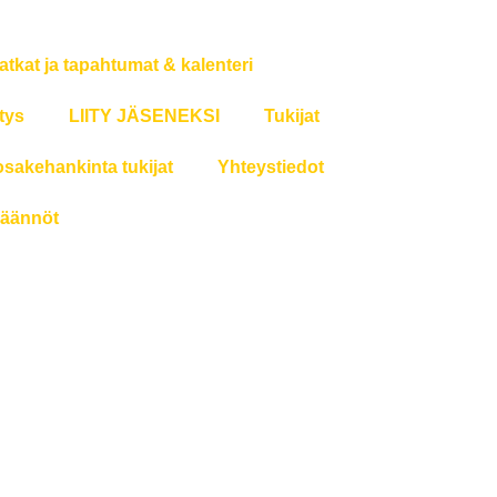
atkat ja tapahtumat & kalenteri
tys
LIITY JÄSENEKSI
Tukijat
osakehankinta tukijat
Yhteystiedot
äännöt