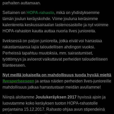
parhaiten auttamaan.
Sellainen on
HOPA-rahasto
, mikä on yhdistyksemme
tämän joulun keräyskohde. Viime jouluna keräsimme
kalentereita keskussairaalan lastenosastolle ja nyt voimme
HOPA-rahaston kautta auttaa nuoria Ilves junioreita.
Ilveksessä on paljon junioreita, jotka eivät voi harrastaa
rakastamaansa lajia taloudellisen ahdingon vuoksi.
Perheissä tapahtuu muutoksia, mm. sairastumiset,
työttömyys ja avioerot vaikuttavat perheiden taloudelliseen
tilanteeseen.
Nyt meillä jokaisella on mahdollisuus tuoda hyvää mieltä
Ilvesperheeseen
ja antaa näiden perheiden Ilves-junioreille
mahdollisuus jatkaa harrastustaan meidän avullamme!
Niinpä aloitamme
Joulukeräyksen 2017
hyvissä ajoin ja
luovutamme koko keräyksen tuoton HOPA-rahastolle
perjantaina 15.12.2017. Rahasto ohjaa avun stipendeinä