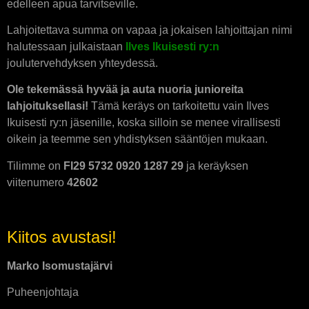
edelleen apua tarvitseville.
Lahjoitettava summa on vapaa ja jokaisen lahjoittajan nimi
halutessaan julkaistaan
Ilves Ikuisesti ry:n
joulutervehdyksen yhteydessä.
Ole tekemässä hyvää ja auta nuoria junioreita
lahjoituksellasi!
Tämä keräys on tarkoitettu vain Ilves
Ikuisesti ry:n jäsenille, koska silloin se menee virallisesti
oikein ja teemme sen yhdistyksen sääntöjen mukaan.
Tilimme on
FI29 5732 0920 1287 29
ja keräyksen
viitenumero
42602
Kiitos avustasi!
Marko Isomustajärvi
Puheenjohtaja