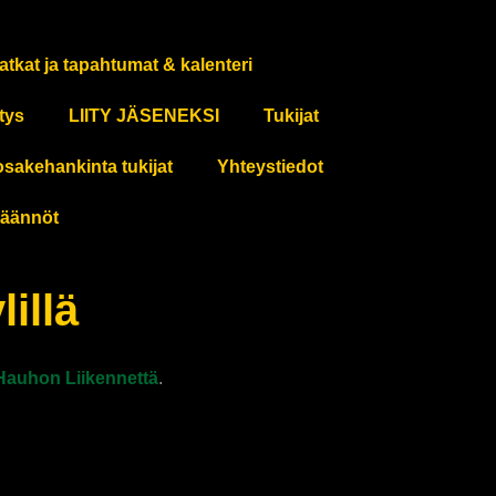
atkat ja tapahtumat & kalenteri
tys
LIITY JÄSENEKSI
Tukijat
osakehankinta tukijat
Yhteystiedot
äännöt
illä
Hauhon Liikennettä
.