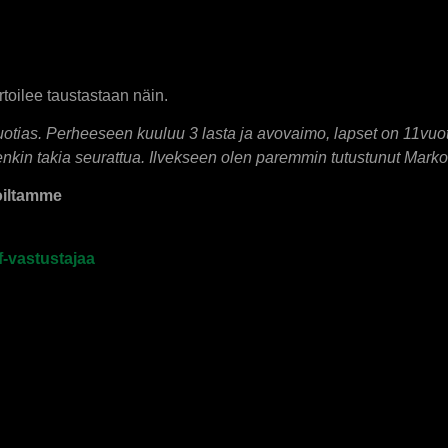
toilee taustastaan näin.
vuotias. Perheeseen kuuluu 3 lasta ja avovaimo, lapset on 11vuoti
 senkin takia seurattua. Ilvekseen olen paremmin tutustunut Marko
oiltamme