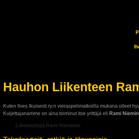
P
Il
Hauhon Liikenteen Rami
Kuten Ilves Ikuisesti ry:n vieraspelimatkoilla mukana olleet
Kuljettajanamme on aina toiminut itse yrittäjä eli
Rami Niemin
Liikennöitsijä Rami Nieminen