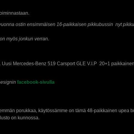
itoiminnastaan.
 vuonna ostin ensimmäisen 16-paikkaisen pikkubussin nyt pikku
 on myös jonkun verran.
. Uusi Mercedes-Benz 519 Carsport GLE V.I.P 20+1 paikkainen
esignin
facebook-sivulla
 enemmän porukkaa, käytössämme on tämä 48-paikkainen upea bu
alusto on kunnossa.