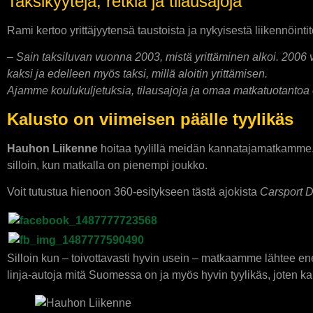
Taksikyytejä, retkiä ja tilausajoja
Rami kertoo yrittäjyytensä taustoista ja nykyisestä liikennöint
– Sain taksiluvan vuonna 2003, mistä yrittäminen alkoi. 2006
kaksi ja edelleen myös taksi, millä aloitin yrittämisen.
Ajamme koulukuljetuksia, tilausajoja ja omaa matkatuotantoa
Kalusto on viimeisen päälle tyylikäs
Hauhon Liikenne
hoitaa tyylillä meidän kannatajamatkamme
silloin, kun matkalla on pienempi joukko.
Voit tutustua hienoon 360-esitykseen tästä ajokista
Carsport D
Silloin kun – toivottavasti hyvin usein – matkaamme lähtee
linja-autoja mitä Suomessa on ja myös hyvin tyylikäs, joten k