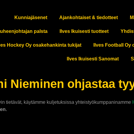
Kunniajäsenet
Ajankohtaiset & tiedotteet
M
uheenjohtajan palsta
Ilves Ikuisesti tuotteet
Yhdis
ves Hockey Oy osakehankinta tukijat
Ilves Football Oy 
Ilves Ikuisesti Sanomat
S
 Nieminen ohjastaa tyyl
 hyvin tietävät, käytämme kuljetuksissa yhteistyökumppaninamme
en.