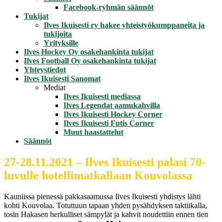
Facebook-ryhmän säännöt
Tukijat
Ilves Ikuisesti ry hakee yhteistyökumppaneita ja
tukijoita
Yrityksille
Ilves Hockey Oy osakehankinta tukijat
Ilves Football Oy osakehankinta tukijat
Yhteystiedot
Ilves Ikuisesti Sanomat
Mediat
Ilves Ikuisesti mediassa
Ilves Legendat aamukahvilla
Ilves Ikuisesti Hockey Corner
Ilves Ikuisesti Futis Corner
Muut haastattelut
Säännöt
27-28.11.2021 – Ilves Ikuisesti palasi 70-
luvulle hotellimatkallaan Kouvolassa
Kauniissa pienessä pakkasaamussa Ilves Ikuisesti yhdistys lähti
kohti Kouvolaa. Totuttuun tapaan yhden pysähdyksen taktiikalla,
tosin Hakasen herkulliset sämpylät ja kahvit noudettiin ennen tien