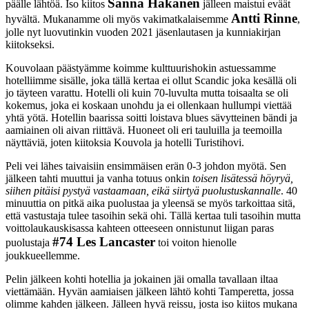
Sanna Hakanen
päälle lähtöä. Iso kiitos
jälleen maistui eväät
Antti Rinne
hyvältä. Mukanamme oli myös vakimatkalaisemme
,
jolle nyt luovutinkin vuoden 2021 jäsenlautasen ja kunniakirjan
kiitokseksi.
Kouvolaan päästyämme koimme kulttuurishokin astuessamme
hotelliimme sisälle, joka tällä kertaa ei ollut Scandic joka kesällä oli
jo täyteen varattu. Hotelli oli kuin 70-luvulta mutta toisaalta se oli
kokemus, joka ei koskaan unohdu ja ei ollenkaan hullumpi viettää
yhtä yötä. Hotellin baarissa soitti loistava blues sävytteinen bändi ja
aamiainen oli aivan riittävä. Huoneet oli eri tauluilla ja teemoilla
näyttäviä, joten kiitoksia Kouvola ja hotelli Turistihovi.
Peli vei lähes taivaisiin ensimmäisen erän 0-3 johdon myötä. Sen
jälkeen tahti muuttui ja vanha totuus onkin
toisen lisätessä höyryä,
siihen pitäisi pystyä vastaamaan, eikä siirtyä puolustuskannalle
. 40
minuuttia on pitkä aika puolustaa ja yleensä se myös tarkoittaa sitä,
että vastustaja tulee tasoihin sekä ohi. Tällä kertaa tuli tasoihin mutta
voittolaukauskisassa kahteen otteeseen onnistunut liigan paras
#74 Les Lancaster
puolustaja
toi voiton hienolle
joukkueellemme.
Pelin jälkeen kohti hotellia ja jokainen jäi omalla tavallaan iltaa
viettämään. Hyvän aamiaisen jälkeen lähtö kohti Tamperetta, jossa
olimme kahden jälkeen. Jälleen hyvä reissu, josta iso kiitos mukana