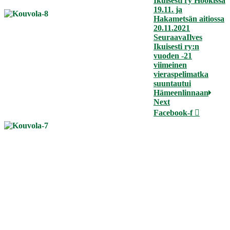
Ikuisesti ry Hookissa
19.11. ja
Hakametsän aitiossa
20.11.2021
Seuraava
Ilves
Ikuisesti ry:n
vuoden -21
viimeinen
vieraspelimatka
suuntautui
Hämeenlinnaan
Next
Facebook-f