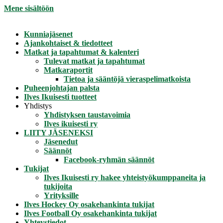
Mene sisältöön
Kunniajäsenet
Ajankohtaiset & tiedotteet
Matkat ja tapahtumat & kalenteri
Tulevat matkat ja tapahtumat
Matkaraportit
Tietoa ja sääntöjä vieraspelimatkoista
Puheenjohtajan palsta
Ilves Ikuisesti tuotteet
Yhdistys
Yhdistyksen taustavoimia
Ilves ikuisesti ry
LIITY JÄSENEKSI
Jäsenedut
Säännöt
Facebook-ryhmän säännöt
Tukijat
Ilves Ikuisesti ry hakee yhteistyökumppaneita ja
tukijoita
Yrityksille
Ilves Hockey Oy osakehankinta tukijat
Ilves Football Oy osakehankinta tukijat
Yhteystiedot