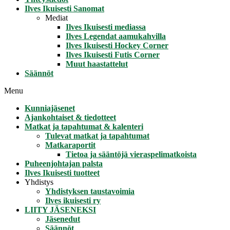
Ilves Ikuisesti Sanomat
Mediat
Ilves Ikuisesti mediassa
Ilves Legendat aamukahvilla
Ilves Ikuisesti Hockey Corner
Ilves Ikuisesti Futis Corner
Muut haastattelut
Säännöt
Menu
Kunniajäsenet
Ajankohtaiset & tiedotteet
Matkat ja tapahtumat & kalenteri
Tulevat matkat ja tapahtumat
Matkaraportit
Tietoa ja sääntöjä vieraspelimatkoista
Puheenjohtajan palsta
Ilves Ikuisesti tuotteet
Yhdistys
Yhdistyksen taustavoimia
Ilves ikuisesti ry
LIITY JÄSENEKSI
Jäsenedut
Säännöt