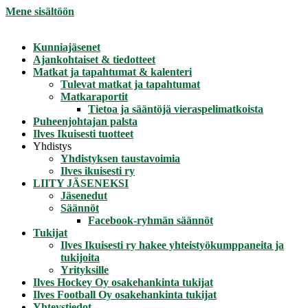
Mene sisältöön
Kunniajäsenet
Ajankohtaiset & tiedotteet
Matkat ja tapahtumat & kalenteri
Tulevat matkat ja tapahtumat
Matkaraportit
Tietoa ja sääntöjä vieraspelimatkoista
Puheenjohtajan palsta
Ilves Ikuisesti tuotteet
Yhdistys
Yhdistyksen taustavoimia
Ilves ikuisesti ry
LIITY JÄSENEKSI
Jäsenedut
Säännöt
Facebook-ryhmän säännöt
Tukijat
Ilves Ikuisesti ry hakee yhteistyökumppaneita ja
tukijoita
Yrityksille
Ilves Hockey Oy osakehankinta tukijat
Ilves Football Oy osakehankinta tukijat
Yhteystiedot