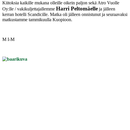
Kiitoksia kaikille mukana olleille oikein paljon sekä Atro Vuolle
Harri Peltomäelle
Oy:lle / vakikuljettajallemme
ja jälleen
kerran hotelli Scandicille. Matka oli jälleen onnistunut ja seuraavaksi
matkustamme tammikuulla Kuopioon.
M I-M