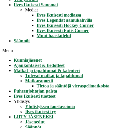
Ilves Ikuisesti Sanomat
Mediat
Ilves Ikuisesti mediassa
Ilves Legendat aamukahvilla
Ilves Ikuisesti Hockey Corner
Ilves Ikuisesti Futis Corner
Muut haastattelut
Säännöt
Menu
Kunniajäsenet
Ajankohtaiset & tiedotteet
Matkat ja tapahtumat & kalenteri
Tulevat matkat ja tapahtumat
Matkaraportit
Tietoa ja sääntöjä vieraspelimatkoista
Puheenjohtajan palsta
Ilves Ikuisesti tuotteet
Yhdistys
Yhdistyksen taustavoimia
Ilves ikuisesti ry
LIITY JÄSENEKSI
Jäsenedut
Säännöt