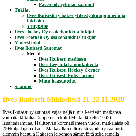
Facebook-ryhmän säännöt
Tukijat
Ilves Ikuisesti ry hakee yhteistyökumppaneita ja
tukijoita
Yrityksille
Ilves Hockey Oy osakehankinta tukijat
Ilves Football Oy osakehankinta tukijat
Yhteystiedot
Ilves Ikuisesti Sanomat
Mediat
Ilves Ikuisesti mediassa
Ilves Legendat aamukahvilla
Ilves Ikuisesti Hockey Corner
Ilves Ikuisesti Futis Corner
Muut haastattelut
Säännöt
Ilves Ikuisesti Mikkelissä 21-22.11.2020
Ilves Ikuisesti ry suuntasi vajaa neljä tuntia kestävän matkansa
vanhalta kirkolta Tampereelta kohti Mikkeliä kello 10:00
lauantaiaamuna. Hallitsevan koronatilanteen vuoksi matkalaisia oli
26+kuljettaja mukana. Matka alkoi rattoisasti syöden jo aamusta
aiemmin haettuja Hakasen leipomon sämpylöitä sekä samalla