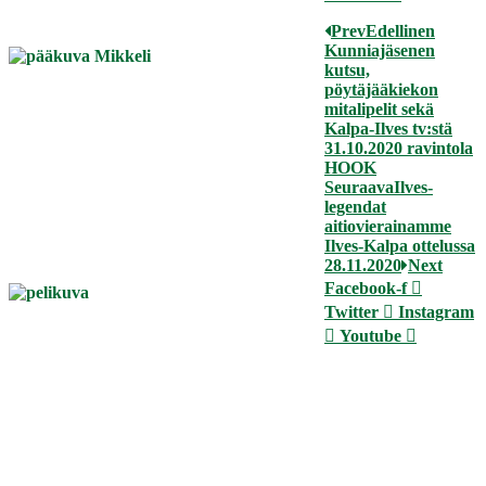
Prev
Edellinen
Kunniajäsenen
kutsu,
pöytäjääkiekon
mitalipelit sekä
Kalpa-Ilves tv:stä
31.10.2020 ravintola
HOOK
Seuraava
Ilves-
legendat
aitiovierainamme
Ilves-Kalpa ottelussa
28.11.2020
Next
Facebook-f
Twitter
Instagram
Youtube