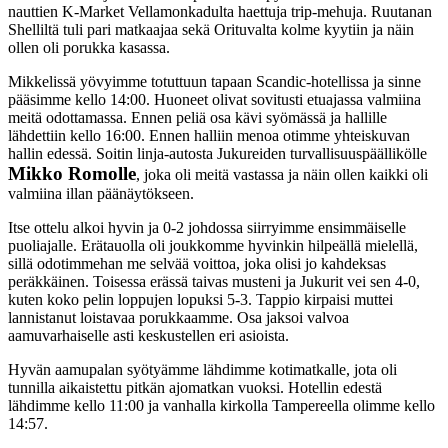
nauttien K-Market Vellamonkadulta haettuja trip-mehuja. Ruutanan
Shelliltä tuli pari matkaajaa sekä Orituvalta kolme kyytiin ja näin
ollen oli porukka kasassa.
Mikkelissä yövyimme totuttuun tapaan Scandic-hotellissa ja sinne
pääsimme kello 14:00. Huoneet olivat sovitusti etuajassa valmiina
meitä odottamassa. Ennen peliä osa kävi syömässä ja hallille
lähdettiin kello 16:00. Ennen halliin menoa otimme yhteiskuvan
hallin edessä. Soitin linja-autosta Jukureiden turvallisuuspäällikölle
Mikko Romolle
, joka oli meitä vastassa ja näin ollen kaikki oli
valmiina illan päänäytökseen.
Itse ottelu alkoi hyvin ja 0-2 johdossa siirryimme ensimmäiselle
puoliajalle. Erätauolla oli joukkomme hyvinkin hilpeällä mielellä,
sillä odotimmehan me selvää voittoa, joka olisi jo kahdeksas
peräkkäinen. Toisessa erässä taivas musteni ja Jukurit vei sen 4-0,
kuten koko pelin loppujen lopuksi 5-3. Tappio kirpaisi muttei
lannistanut loistavaa porukkaamme. Osa jaksoi valvoa
aamuvarhaiselle asti keskustellen eri asioista.
Hyvän aamupalan syötyämme lähdimme kotimatkalle, jota oli
tunnilla aikaistettu pitkän ajomatkan vuoksi. Hotellin edestä
lähdimme kello 11:00 ja vanhalla kirkolla Tampereella olimme kello
14:57.