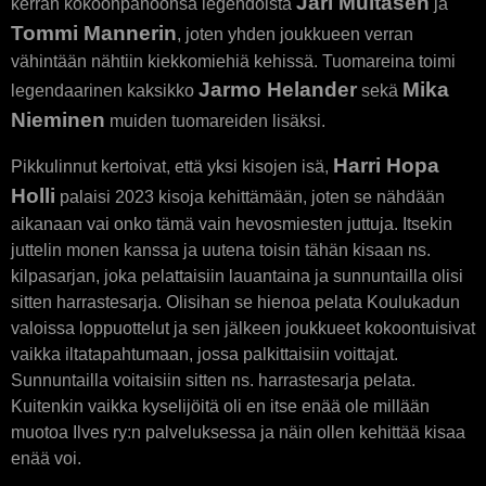
Jari Multasen
kerran kokoonpanoonsa legendoista
ja
Tommi Mannerin
, joten yhden joukkueen verran
vähintään nähtiin kiekkomiehiä kehissä. Tuomareina toimi
Jarmo Helander
Mika
legendaarinen kaksikko
sekä
Nieminen
muiden tuomareiden lisäksi.
Harri Hopa
Pikkulinnut kertoivat, että yksi kisojen isä,
Holli
palaisi 2023 kisoja kehittämään, joten se nähdään
aikanaan vai onko tämä vain hevosmiesten juttuja. Itsekin
juttelin monen kanssa ja uutena toisin tähän kisaan ns.
kilpasarjan, joka pelattaisiin lauantaina ja sunnuntailla olisi
sitten harrastesarja. Olisihan se hienoa pelata Koulukadun
valoissa loppuottelut ja sen jälkeen joukkueet kokoontuisivat
vaikka iltatapahtumaan, jossa palkittaisiin voittajat.
Sunnuntailla voitaisiin sitten ns. harrastesarja pelata.
Kuitenkin vaikka kyselijöitä oli en itse enää ole millään
muotoa Ilves ry:n palveluksessa ja näin ollen kehittää kisaa
enää voi.