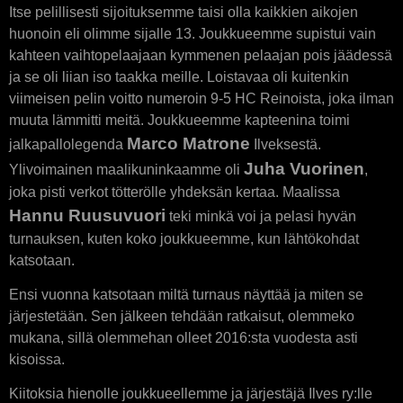
Itse pelillisesti sijoituksemme taisi olla kaikkien aikojen
huonoin eli olimme sijalle 13. Joukkueemme supistui vain
kahteen vaihtopelaajaan kymmenen pelaajan pois jäädessä
ja se oli liian iso taakka meille. Loistavaa oli kuitenkin
viimeisen pelin voitto numeroin 9-5 HC Reinoista, joka ilman
muuta lämmitti meitä. Joukkueemme kapteenina toimi
Marco Matrone
jalkapallolegenda
Ilveksestä.
Juha Vuorinen
Ylivoimainen maalikuninkaamme oli
,
joka pisti verkot tötterölle yhdeksän kertaa. Maalissa
Hannu Ruusuvuori
teki minkä voi ja pelasi hyvän
turnauksen, kuten koko joukkueemme, kun lähtökohdat
katsotaan.
Ensi vuonna katsotaan miltä turnaus näyttää ja miten se
järjestetään. Sen jälkeen tehdään ratkaisut, olemmeko
mukana, sillä olemmehan olleet 2016:sta vuodesta asti
kisoissa.
Kiitoksia hienolle joukkueellemme ja järjestäjä Ilves ry:lle