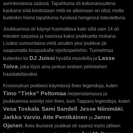
aurinkoisessa säässä. Tapahtuma oli kokonaisuutena
kaukana siitä loistostaan mitä se aikoinaan on ollut, mutta
kuitenkin hieno tapahtuma hyvässä hengessä toteutettuna.
Joukkueissa oli käynyt huomattava kato sillä vain 14 oli
miesten sarjassa ja naisissa kaksi joukkuetta mukana.
Lisäksi sunnuntaina vielä ainakin yksi joukkue jäi
saapumatta kisapaikalle sijoituspeleihin. Tunnelmaa
DJ Juissi
Lasse
kuitenkin loi
hyvällä musiikilla ja
Toiva
, joka löysi aina jonkun entisen pelimiehen
haastateltavaksi.
Kisoissahan poikkesi käymässä Ilves legendoja, kuten
Timo ”Tinke” Peltomaa
morjenstamassa ja
joukkueissa esiintyi niin Ilves, kuin Tappara legendoja, kuten
Vesa Toskala
Sami Sandell
Jesse Niinimäki
,
,
,
Jarkko Varvio
Atte Pentikäinen
Janne
,
ja
Ojanen
. Ilves Ikuisesti joukkue oli saanut myös jälleen