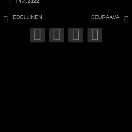
4.4.2022
EDELLINEN
SEURAAVA
Terveiset yhdistyksen vuosikokouksesta 14.3.2022
Ilves Ikuisesti ry teki kolme playoffs-matkaa Turkuun ja yhden aitiotapahtuman kotiotteluissa maaliskuulla 2022!