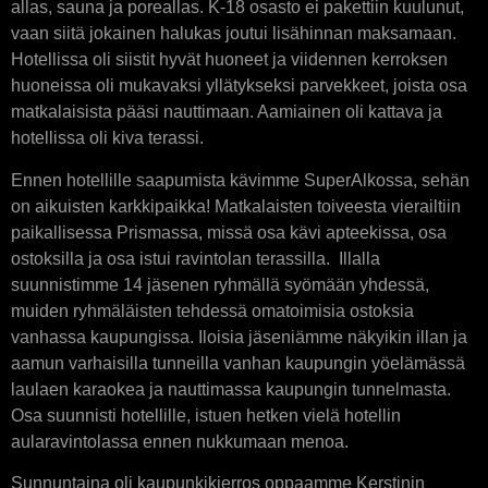
allas, sauna ja poreallas. K-18 osasto ei pakettiin kuulunut,
vaan siitä jokainen halukas joutui lisähinnan maksamaan.
Hotellissa oli siistit hyvät huoneet ja viidennen kerroksen
huoneissa oli mukavaksi yllätykseksi parvekkeet, joista osa
matkalaisista pääsi nauttimaan. Aamiainen oli kattava ja
hotellissa oli kiva terassi.
Ennen hotellille saapumista kävimme SuperAlkossa, sehän
on aikuisten karkkipaikka! Matkalaisten toiveesta vierailtiin
paikallisessa Prismassa, missä osa kävi apteekissa, osa
ostoksilla ja osa istui ravintolan terassilla. Illalla
suunnistimme 14 jäsenen ryhmällä syömään yhdessä,
muiden ryhmäläisten tehdessä omatoimisia ostoksia
vanhassa kaupungissa. Iloisia jäseniämme näkyikin illan ja
aamun varhaisilla tunneilla vanhan kaupungin yöelämässä
laulaen karaokea ja nauttimassa kaupungin tunnelmasta.
Osa suunnisti hotellille, istuen hetken vielä hotellin
aularavintolassa ennen nukkumaan menoa.
Sunnuntaina oli kaupunkikierros oppaamme Kerstinin