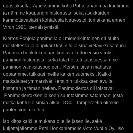
opastuksella. Ajaessamme kohti Pohjolapanimoa kuulimme
ja näimme kaupungin historiasta, sekä asukkaiden
kammottavastakin kohtalosta Neuvostoliiton aikana ennen
Viron 1991 itsenäistymistä.
Kierros Pohjola panimolla oli mielenkiintoinen eri oluita
maistellessa ja olupikarit kotiin tuliaisina vietäviksi saatuna.
Panimon henkilökuntaan kuuluva kertoi ensin viroksi
panimon historiasta, sekä tätä hetkeä tutustuessamme
panimon valmistuspuoleen. Kerstin, aivan mahtava
oppaamme, tulkkasi meille kaiken suomeksi. Kaikki
matkalaiset ymmärsivät Kerstinin tulkkauksen avulla
historian ja tämän hetken. Panimokierros oli loistava!
Panimokierroksen jälkeen suuntasimme satamaan, josta
matka kohti Helsinkiä alkoi 18:30. Tampereella olimme
puolen yön aikoihin.
Iso kiitos kaikille mukana olleille jäsenille, sekä
kuljettajallemme Petri Honkaniemelle /Atro Vuolle Oy. Iso