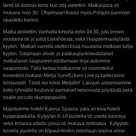
tämä oli kolmas kerta kun sitä vietettiin. Matkalaisia oli
mukana noin 30. Ohjelmaan kuului myös Pohjola panimon
opastettu kierros
Matka aloitettiin Vanhalta kirkolta kello 04:30, jota ennen
muutama oli jo tullut Lielahdesta, sekä Haapalinnankylästä
kyytiin. Matkan varrelta otettiin lisää muutama matkaan tulija
kyytiin. Satamaan olivat jo pääkaupunkiseutulaiset
matkalaiset saapuneet odottamaan linja-automme
saapumista. Tällä kertaa matkamme oli suunnitellut
toiveideni mukaan Merja Suni/Eckerö Line ja kaikki toimi
loistavasti! Tästä iso kiitos Merjalle! Laivaan astuessamme
koko ryhmälle kuuluivat aamiaiset seisovasta pöydästä,sekä
osalle piccolo skumppapullot.
Majoitumme hotelli Kaleva Spassa, joka on kiva hotelli
huippupaikalla. Kylpylän K-18 puolella oli useita saunoja,
sekä erilaisia altaita, jossa oli mukava rentoutua. Kylpylän
toisella puolella on kilpauintiinkin mitoiltaan sopiva uima-