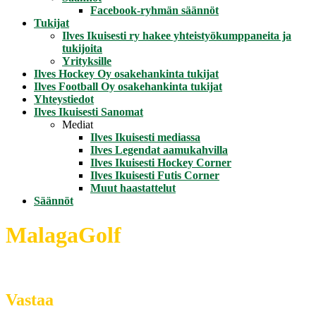
Facebook-ryhmän säännöt
Tukijat
Ilves Ikuisesti ry hakee yhteistyökumppaneita ja
tukijoita
Yrityksille
Ilves Hockey Oy osakehankinta tukijat
Ilves Football Oy osakehankinta tukijat
Yhteystiedot
Ilves Ikuisesti Sanomat
Mediat
Ilves Ikuisesti mediassa
Ilves Legendat aamukahvilla
Ilves Ikuisesti Hockey Corner
Ilves Ikuisesti Futis Corner
Muut haastattelut
Säännöt
MalagaGolf
Vastaa