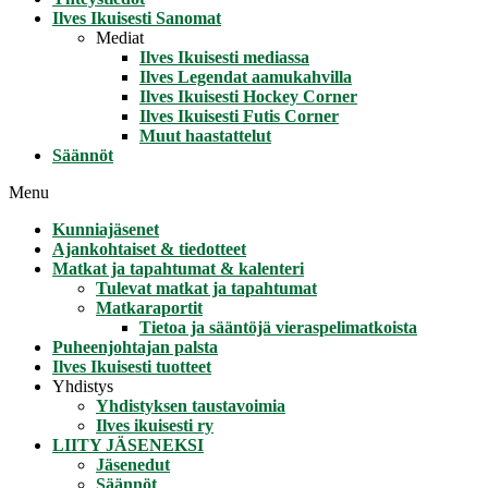
Ilves Ikuisesti Sanomat
Mediat
Ilves Ikuisesti mediassa
Ilves Legendat aamukahvilla
Ilves Ikuisesti Hockey Corner
Ilves Ikuisesti Futis Corner
Muut haastattelut
Säännöt
Menu
Kunniajäsenet
Ajankohtaiset & tiedotteet
Matkat ja tapahtumat & kalenteri
Tulevat matkat ja tapahtumat
Matkaraportit
Tietoa ja sääntöjä vieraspelimatkoista
Puheenjohtajan palsta
Ilves Ikuisesti tuotteet
Yhdistys
Yhdistyksen taustavoimia
Ilves ikuisesti ry
LIITY JÄSENEKSI
Jäsenedut
Säännöt