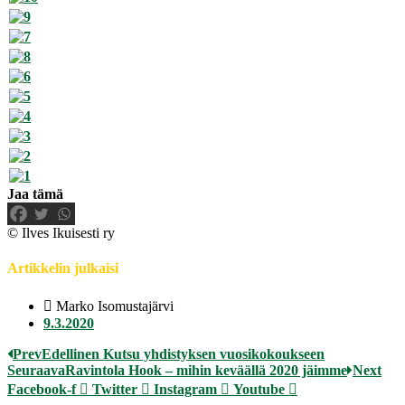
Jaa tämä
© Ilves Ikuisesti ry
Artikkelin julkaisi
Marko Isomustajärvi
9.3.2020
Prev
Edellinen
Kutsu yhdistyksen vuosikokoukseen
Seuraava
Ravintola Hook – mihin keväällä 2020 jäimme
Next
Facebook-f
Twitter
Instagram
Youtube