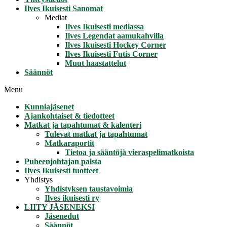
Ilves Ikuisesti Sanomat
Mediat
Ilves Ikuisesti mediassa
Ilves Legendat aamukahvilla
Ilves Ikuisesti Hockey Corner
Ilves Ikuisesti Futis Corner
Muut haastattelut
Säännöt
Menu
Kunniajäsenet
Ajankohtaiset & tiedotteet
Matkat ja tapahtumat & kalenteri
Tulevat matkat ja tapahtumat
Matkaraportit
Tietoa ja sääntöjä vieraspelimatkoista
Puheenjohtajan palsta
Ilves Ikuisesti tuotteet
Yhdistys
Yhdistyksen taustavoimia
Ilves ikuisesti ry
LIITY JÄSENEKSI
Jäsenedut
Säännöt