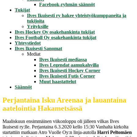
Facebook-ryhmän säännöt
Tukijat
Ilves Ikuisesti ry hakee yhteistyökumppaneita ja
tukijoita
Yrityksille
Ilves Hockey Oy osakehankinta tukijat
Ilves Football Oy osakehankinta tukijat
Yhteystiedot
Ilves Ikuisesti Sanomat
Mediat
Ilves Ikuisesti mediassa
Ilves Legendat aamukahvilla
Ilves Ikuisesti Hockey Corner
Ilves Ikuisesti Futis Corner
Muut haastattelut
Säännöt
Perjantaina Isku Areenaa ja lauantaina
aatelointia Hakametsässä
Maaliskuun ensimmäinen viikonloppu oli jälleen vilkas Ilves
Ikuisesti ry:lle. Perjantaina 6.3.2020 kello 15:30 Vanhalta kirkolta
startattiin matkaan Atro Vuolle Oy:n linja-autolla
Harri Peltomäen