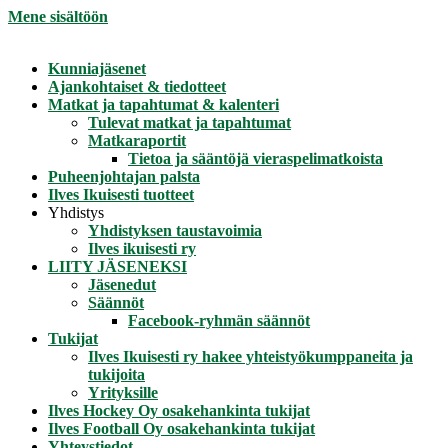
Mene sisältöön
Kunniajäsenet
Ajankohtaiset & tiedotteet
Matkat ja tapahtumat & kalenteri
Tulevat matkat ja tapahtumat
Matkaraportit
Tietoa ja sääntöjä vieraspelimatkoista
Puheenjohtajan palsta
Ilves Ikuisesti tuotteet
Yhdistys
Yhdistyksen taustavoimia
Ilves ikuisesti ry
LIITY JÄSENEKSI
Jäsenedut
Säännöt
Facebook-ryhmän säännöt
Tukijat
Ilves Ikuisesti ry hakee yhteistyökumppaneita ja
tukijoita
Yrityksille
Ilves Hockey Oy osakehankinta tukijat
Ilves Football Oy osakehankinta tukijat
Yhteystiedot