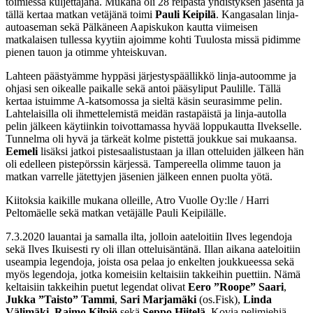
toimiessa kuljettajana. Mukana oli 28 reipasta yhdistyksen jäsentä ja
tällä kertaa matkan vetäjänä toimi
Pauli Keipilä
. Kangasalan linja-
autoaseman sekä Pälkäneen Aapiskukon kautta viimeisen
matkalaisen tullessa kyytiin ajoimme kohti Tuulosta missä pidimme
pienen tauon ja otimme yhteiskuvan.
Lahteen päästyämme hyppäsi järjestyspäällikkö linja-autoomme ja
ohjasi sen oikealle paikalle sekä antoi pääsyliput Paulille. Tällä
kertaa istuimme A-katsomossa ja sieltä käsin seurasimme pelin.
Lahtelaisilla oli ihmettelemistä meidän rastapäistä ja linja-autolla
pelin jälkeen käytiinkin toivottamassa hyvää loppukautta Ilvekselle.
Tunnelma oli hyvä ja tärkeät kolme pistettä joukkue sai mukaansa.
Eemeli
lisäksi jatkoi pistesaalistustaan ja illan otteluiden jälkeen hän
oli edelleen pistepörssin kärjessä. Tampereella olimme tauon ja
matkan varrelle jätettyjen jäsenien jälkeen ennen puolta yötä.
Kiitoksia kaikille mukana olleille, Atro Vuolle Oy:lle / Harri
Peltomäelle sekä matkan vetäjälle Pauli Keipilälle.
7.3.2020 lauantai ja samalla ilta, jolloin aateloitiin Ilves legendoja
sekä Ilves Ikuisesti ry oli illan otteluisäntänä. Illan aikana aateloitiin
useampia legendoja, joista osa pelaa jo enkelten joukkueessa sekä
myös legendoja, jotka komeisiin keltaisiin takkeihin puettiin. Nämä
keltaisiin takkeihin puetut legendat olivat
Eero ”Roope” Saari
,
Jukka ”Taisto” Tammi
,
Sari Marjamäki
(os.Fisk),
Linda
Välimäki
,
Raimo Kilpiö
sekä
Seppo Hiitelä
. Kovia pelimiehiä