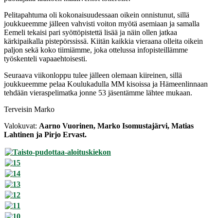
Pelitapahtuma oli kokonaisuudessaan oikein onnistunut, sillä
joukkueemme jälleen vahvisti voiton myötä asemiaan ja samalla
Eemeli tekaisi pari syöttöpistettä lisää ja näin ollen jatkaa
kärkipaikalla pistepörssissä. Kiitän kaikkia vieraana olleita oikein
paljon sekä koko tiimiämme, joka ottelussa infopisteillämme
työskenteli vapaaehtoisesti.
Seuraava viikonloppu tulee jälleen olemaan kiireinen, sillä
joukkueemme pelaa Koulukadulla MM kisoissa ja Hämeenlinnaan
tehdään vieraspelimatka jonne 53 jäsentämme lähtee mukaan.
Terveisin Marko
Valokuvat:
Aarno Vuorinen, Marko Isomustajärvi, Matias
Lahtinen ja Pirjo Ervast.