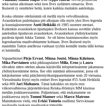
sekä naisia aikoinaan sekä ison Ilves sydämen omaavia. Ilves
Ikuisesti ry onnittelee heitä, kuten kaikkia muitakin aateloituja.
Koska olimme otteluisäntä oli meillä myös velvollisuuksia.
Avauskiekon pudottajana piti alkujaan olla myös yksi Ilves legenda
ja kunniajäsenemme
Antti Heikkilä
eli 1985 suomen mestari.
Kuitenkin avauskiekon tiputtajaksi Ilveksen kanssa sovittiin yhden
aateloidun tiputtavan avauskiekon. Avauskiekon yhdistyksemme
puolesta tiputti Jukka Tammi. Se oli hieno kunnianosoitus myös
legendaarista maalivahtiamme kohtaan. Ilves Ikuisesti myös
mainittiin Taiton astellessa vanhaan tyyliin kentälle mutta tällä kertaa
ei luistimilla.
Vapaaehtoiset
Pirjo Ervast
,
Minna Joutsi
,
Minna Käkönen
,
Mika Parviainen
sekä pikkuapulaiset
Milla
,
Erno
ja
Laura
olivatkin sitten ottelun aikana käytävillä infopisteissämme jakamassa
yhdistyksestämme tietoa. Itse olin isäntänä aitiossamme, jossa oli
tukijoitamme sekä pääyhteistyökumppaneitamme noin 20 vieraana.
Vieraslistalta löytyi myös entiset Ilves legendat #55 Antti Heikkilä
sekä #69
Jari Multanen
. Tämä kaksikko on myös ensi
viikonvaihteessa järjestettävässä Reiska-Höntsyn MM kisoissa
meidän joukkueessamme. Paljastetaan, että mukanamme on
joukkueessa myös
Tommi Manner
sekä
Marco Matrone
.
Mainittakoon vielä, että
Erkki Toimela
osallistui Sievi-kisaan
puoliajalla laukoen maaliverkot tötterölle.