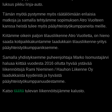
luksus pikku linja-auto.
Tämän myötä pystymme myös räätälöimään erilaisia
matkoja ja samalla tehtyämme sopimuksen Atro Vuolteen
kanssa heistä tulee myös pääyhteistyökumppaneita meille.
Kiitämme oikein paljon tilausliikenne Atro Vuolletta, on hieno
saada kotipaikkakuntamme laadukkain tilausliikenne-yritys
pääyhteistyökumppaniksemme.
Samalla yhdistyksemme puheenjohtaja Marko Isomustajärvi
haluaa kiittää vuodesta 2016 ollutta hyvää ystävää
liikennöitsijä Rami Nieminen / Hauhon Liikenne Oy
laadukkaista kyydeistä ja hyvästä
pääyhteistyökumppanuudestamme.
Katso
täältä
tulevan liikennöitsijämme kalusto.