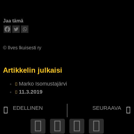
Jaa tämä
© Ilves Ikuisesti ry
Artikkelin julkaisi
Marko Isomustajärvi
11.3.2019
EDELLINEN
SEURAAVA
Puheenjohtajan terveisiä 11.3.2019
Ilves Ikuisesti aitiossa koettiin ikimuistoisia hetkiä kauden 2018-2019 runkosarjassa